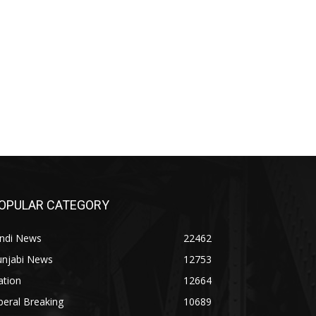
OPULAR CATEGORY
indi News
22462
unjabi News
12753
ation
12664
beral Breaking
10689