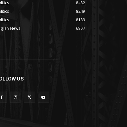
litics
8432
litics
8249
litics
8183
nglish News
6807
OLLOW US