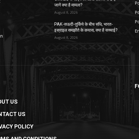
:
Po
जानें क्या है मामला?
Po
August 8, 2026
Po
PAK-सऊदी-तुर्किये के बीच संधि, भारत-
इस्राइल समझौते के कयास, क्या है सच्चाई?
E
in
August 8, 2026
F
OUT US
NTACT US
VACY POLICY
RMS AND CONDITIONS