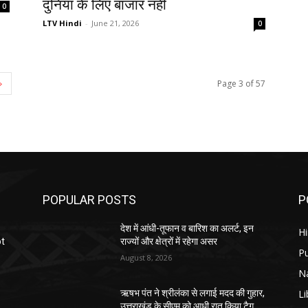
दुनिया के लिए बाजार नहीं
0
LTV Hindi
-
June 21, 2026
0
Page 3 of 57
POPULAR POSTS
P
देश में आंधी-तूफान व बारिश का अलर्ट, इन
H
ot
राज्यों और क्षेत्रों में रहेगा असर
P
August 8, 2026
N
Li
ऋषभ पंत ने श्रीलंका से लगाई मदद की गुहार,
उत्तराखंड के सीएम को आधी रात किया टैग,