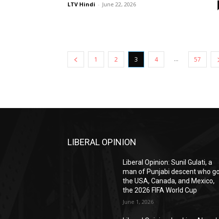
LTV Hindi
-
June 22, 2026
...
1
2
3
4
57
LIBERAL OPINION
Liberal Opinion: Sunil Gulati, a
man of Punjabi descent who g
the USA, Canada, and Mexico,
the 2026 FIFA World Cup
June 1, 2026