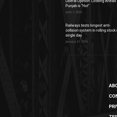
Liberal Opinion: Looking Ahead 
Punjab is “Hot”
June 1, 2026
Railways tests longest anti-
collision system in rolling stock 
single day
January 31, 2026
AB
CO
PRI
TE