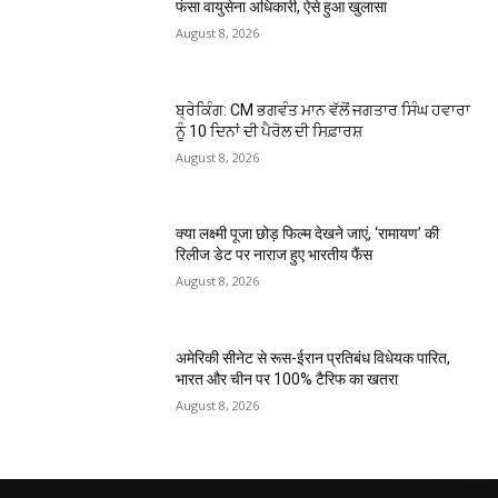
फंसा वायुसेना अधिकारी, ऐसे हुआ खुलासा
August 8, 2026
ਬ੍ਰੇਕਿੰਗ: CM ਭਗਵੰਤ ਮਾਨ ਵੱਲੋਂ ਜਗਤਾਰ ਸਿੰਘ ਹਵਾਰਾ
ਨੂੰ 10 ਦਿਨਾਂ ਦੀ ਪੈਰੋਲ ਦੀ ਸਿਫ਼ਾਰਸ਼
August 8, 2026
क्या लक्ष्मी पूजा छोड़ फिल्म देखने जाएं, ‘रामायण’ की
रिलीज डेट पर नाराज हुए भारतीय फैंस
August 8, 2026
अमेरिकी सीनेट से रूस-ईरान प्रतिबंध विधेयक पारित,
भारत और चीन पर 100% टैरिफ का खतरा
August 8, 2026