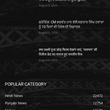
August 8, 2026
ਬ੍ਰੇਕਿੰਗ: CM ਭਗਵੰਤ ਮਾਨ ਵੱਲੋਂ ਜਗਤਾਰ ਸਿੰਘ ਹਵਾਰਾ
ਨੂੰ 10 ਦਿਨਾਂ ਦੀ ਪੈਰੋਲ ਦੀ ਸਿਫ਼ਾਰਸ਼
August 8, 2026
क्या लक्ष्मी पूजा छोड़ फिल्म देखने जाएं, ‘रामायण’ की
रिलीज डेट पर नाराज हुए भारतीय फैंस
August 8, 2026
POPULAR CATEGORY
Hindi News
22472
Punjabi News
12754