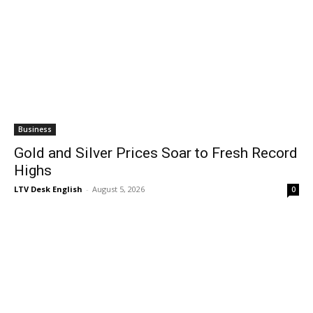
Business
Gold and Silver Prices Soar to Fresh Record
Highs
LTV Desk English
-
August 5, 2026
0