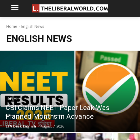
Home
English News
ENGLISH NEWS
DELHI
CBI Claims NEET Paper Leak Was
Planned Months in Advance
LTV Desk English
-
August 7, 2026