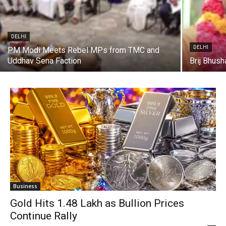
DELHI
DELHI
PM Modi Meets Rebel MPs from TMC and
Uddhav Sena Faction
Brij Bhush
Business
Gold Hits ₹1.48 Lakh as Bullion Prices
Continue Rally