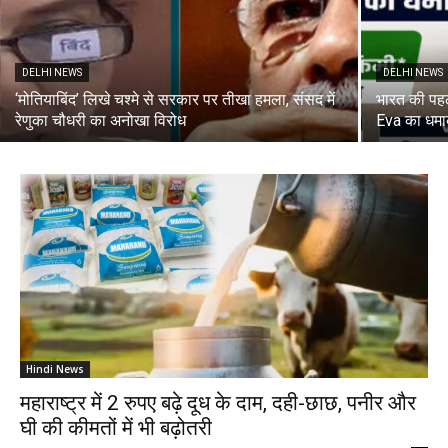
DELHI NEWS
DELHI NEWS
‘मोतियाबिंद’ लिखे चश्मे से सरकार पर तीखा हमला, संसद में
भारत की पह
रेणुका चौधरी का अनोखा विरोध
Eva का धमाक
Hindi News
महाराष्ट्र में 2 रुपए बढ़े दूध के दाम, दही-छाछ, पनीर और
घी की कीमतों में भी बढ़ोतरी