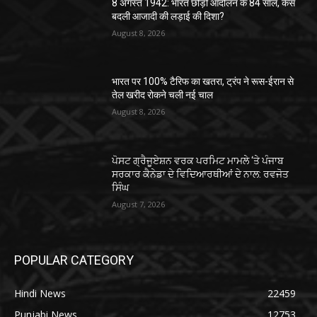
8 अगस्त 1942: भारत छोड़ो आंदोलन के 84 साल, कैसे
बदली आजादी की लड़ाई की दिशा?
August 8, 2026
भारत पर 100% टैरिफ का खतरा, ट्रंप ने रूस-ईरान से
तेल खरीद रोकने चली नई चाल
August 8, 2026
ਪੋਸਟ ਗ੍ਰੈਜੂਏਸ਼ਨ ਵਰਕ ਪਰਮਿਟ ਮਾਮਲੇ ‘ਤੇ ਪੰਜਾਬ
ਸਰਕਾਰ ਕੈਨੇਡਾ ਦੇ ਵਿਦਿਆਰਥੀਆਂ ਦੇ ਨਾਲ: ਰਵਜੋਤ
ਸਿੰਘ
August 7, 2026
POPULAR CATEGORY
Hindi News
22459
Punjabi News
12753