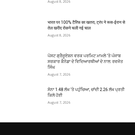
August 8, 2026
भारत पर 100% टैरिफ का खतरा, ट्रंप ने रूस-ईरान से
तेल खरीद रोकने चली नई चाल
August 8, 2026
ਪੋਸਟ ਗ੍ਰੈਜੂਏਸ਼ਨ ਵਰਕ ਪਰਮਿਟ ਮਾਮਲੇ ‘ਤੇ ਪੰਜਾਬ
ਸਰਕਾਰ ਕੈਨੇਡਾ ਦੇ ਵਿਦਿਆਰਥੀਆਂ ਦੇ ਨਾਲ: ਰਵਜੋਤ
ਸਿੰਘ
August 7, 2026
ਸੋਨਾ ₹1.48 ਲੱਖ ‘ਤੇ ਪਹੁੰਚਿਆ, ਚਾਂਦੀ ₹2.26 ਲੱਖ ਪ੍ਰਤੀ
ਕਿਲੋ ਹੋਈ
August 7, 2026