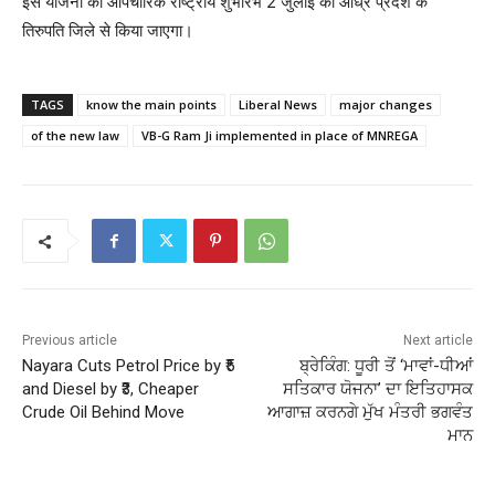
इस योजना का औपचारिक राष्ट्रीय शुभारंभ 2 जुलाई को आंध्र प्रदेश के
तिरुपति जिले से किया जाएगा।
TAGS
know the main points
Liberal News
major changes
of the new law
VB-G Ram Ji implemented in place of MNREGA
Previous article
Next article
Nayara Cuts Petrol Price by ₹5
ਬ੍ਰੇਕਿੰਗ: ਧੂਰੀ ਤੋਂ ‘ਮਾਵਾਂ-ਧੀਆਂ
and Diesel by ₹3, Cheaper
ਸਤਿਕਾਰ ਯੋਜਨਾ’ ਦਾ ਇਤਿਹਾਸਕ
Crude Oil Behind Move
ਆਗਾਜ਼ ਕਰਨਗੇ ਮੁੱਖ ਮੰਤਰੀ ਭਗਵੰਤ
ਮਾਨ