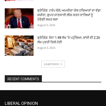
ਬ੍ਰੇਕਿੰਗ: ਟਰੰਪ ਬੋਲੇ, ਅਮਰੀਕਾ ਕੋਲ ਹਥਿਆਰਾਂ ਦਾ ਵੱਡਾ
ਜ਼ਖੀਰਾ, ਗੁਪਤ ਜਾਣਕਾਰੀ ਲੀਕ ਕਰਨ ਵਾਲਿਆਂ ਨੂੰ
ਹੋਵੇਗੀ ਸਖ਼ਤ ਸਜ਼ਾ
August 6, 2026
ਬ੍ਰੇਕਿੰਗ: ਸੋਨਾ ₹1.48 ਲੱਖ ‘ਤੇ ਪਹੁੰਚਿਆ, ਚਾਂਦੀ ਵੀ ₹2.26
ਲੱਖ ਪ੍ਰਤੀ ਕਿਲੋ ਹੋਈ
August 6, 2026
Load more
RECENT COMMENTS
LIBERAL OPINION