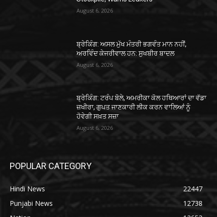
August 6, 2026
ਬ੍ਰੇਕਿੰਗ: ਅਸਲ ਮੁੱਖ ਮੰਤਰੀ ਭਗਵੰਤ ਮਾਨ ਨਹੀਂ,
ਅਰਵਿੰਦ ਕੇਜਰੀਵਾਲ ਹਨ: ਸੁਖਬੀਰ ਬਾਦਲ
August 6, 2026
ਬ੍ਰੇਕਿੰਗ: ਟਰੰਪ ਬੋਲੇ, ਅਮਰੀਕਾ ਕੋਲ ਹਥਿਆਰਾਂ ਦਾ ਵੱਡਾ
ਜ਼ਖੀਰਾ, ਗੁਪਤ ਜਾਣਕਾਰੀ ਲੀਕ ਕਰਨ ਵਾਲਿਆਂ ਨੂੰ
ਹੋਵੇਗੀ ਸਖ਼ਤ ਸਜ਼ਾ
August 6, 2026
POPULAR CATEGORY
Hindi News
22447
Punjabi News
12738