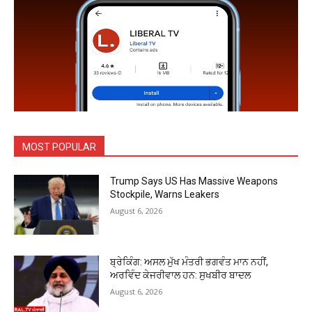
MOST POPULAR
Trump Says US Has Massive Weapons
Stockpile, Warns Leakers
August 6, 2026
ਬ੍ਰੇਕਿੰਗ: ਅਸਲ ਮੁੱਖ ਮੰਤਰੀ ਭਗਵੰਤ ਮਾਨ ਨਹੀਂ,
ਅਰਵਿੰਦ ਕੇਜਰੀਵਾਲ ਹਨ: ਸੁਖਬੀਰ ਬਾਦਲ
August 6, 2026