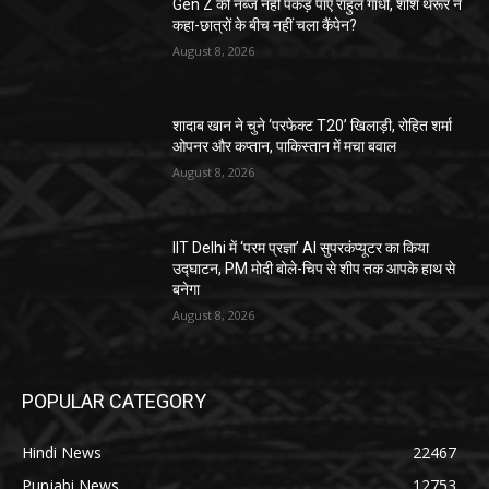
Gen Z की नब्ज नहीं पकड़ पाए राहुल गांधी, शशि थरूर ने
कहा-छात्रों के बीच नहीं चला कैंपेन?
August 8, 2026
शादाब खान ने चुने ‘परफेक्ट T20’ खिलाड़ी, रोहित शर्मा
ओपनर और कप्तान, पाकिस्तान में मचा बवाल
August 8, 2026
IIT Delhi में ‘परम प्रज्ञा’ AI सुपरकंप्यूटर का किया
उद्घाटन, PM मोदी बोले-चिप से शीप तक आपके हाथ से
बनेगा
August 8, 2026
POPULAR CATEGORY
Hindi News
22467
Punjabi News
12753