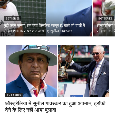
BGT SERIES
BGT SERIES
मुझे कौन सुनेगा, हमें क्या क्रिकेट मालूम है, बातों ही बातों में
ऑस्ट्रेलिया
रोहित शर्मा के ऊपर तंज कस गए सुनील गावस्कर
फाइनल की र
BGT Series
ऑस्ट्रेलिया में सुनील गावस्कर का हुआ अपमान, ट्रॉफी
देने के लिए नहीं आया बुलावा