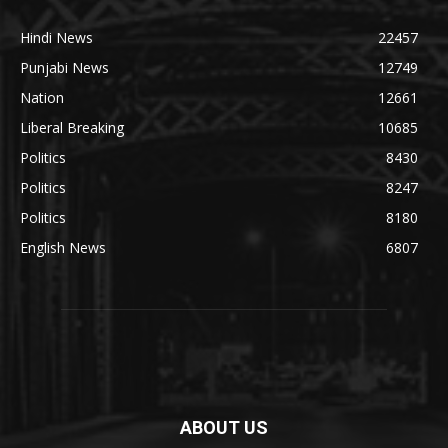
Hindi News
22457
Punjabi News
12749
Nation
12661
Liberal Breaking
10685
Politics
8430
Politics
8247
Politics
8180
English News
6807
ABOUT US