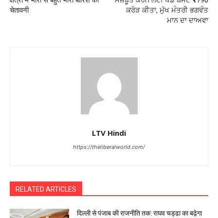
क्षेत्रों में भारी से बहुत भारी बारिश की
ਮਜ਼ਬੂਤ ਕਰਨ ਲਈ ਖੇਡ ਬਜਟ ₹1790
चेतावनी
ਕਰੋੜ ਕੀਤਾ, ਮੁੱਖ ਮੰਤਰੀ ਭਗਵੰਤ
ਮਾਨ ਦਾ ਦਾਅਵਾ
LTV Hindi
https://theliberalworld.com/
RELATED ARTICLES
दिल्ली से पंजाब की राजनीति तक: राघव चड्ढा का बढ़ेगा