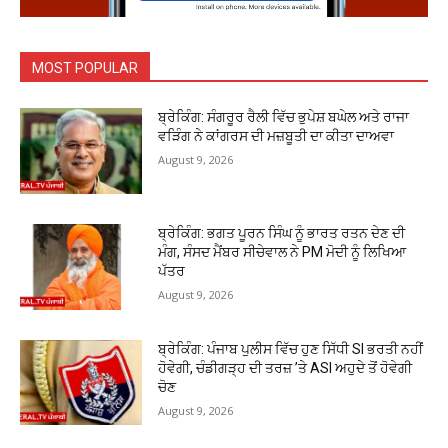
MOST POPULAR
ਬ੍ਰੇਕਿੰਗ: ਸੰਗਰੂਰ ਰੈਲੀ ਵਿੱਚ ਭੁਪੇਸ਼ ਬਘੇਲ ਅਤੇ ਰਾਜਾ
ਵੜਿੰਗ ਨੇ ਕਾਂਗਰਸ ਦੀ ਮਜ਼ਬੂਤੀ ਦਾ ਕੀਤਾ ਦਾਅਵਾ
August 9, 2026
ਬ੍ਰੇਕਿੰਗ: ਭਗਤ ਪੂਰਨ ਸਿੰਘ ਨੂੰ ਭਾਰਤ ਰਤਨ ਦੇਣ ਦੀ
ਮੰਗ, ਸੰਸਦ ਮੈਂਬਰ ਸੀਚੇਵਾਲ ਨੇ PM ਮੋਦੀ ਨੂੰ ਲਿਖਿਆ
ਪੱਤਰ
August 9, 2026
ਬ੍ਰੇਕਿੰਗ: ਪੰਜਾਬ ਪੁਲੀਸ ਵਿੱਚ ਹੁਣ ਸਿੱਧੀ SI ਭਰਤੀ ਨਹੀਂ
ਹੋਵੇਗੀ, ਚੰਡੀਗੜ੍ਹ ਦੀ ਤਰਜ਼ ’ਤੇ ASI ਅਹੁਦੇ ਤੋਂ ਹੋਵੇਗੀ
ਚੋਣ
August 9, 2026