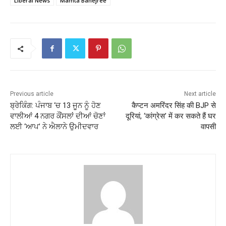
Liberal News
Mamta Banejree
Previous article
Next article
ਬ੍ਰੇਕਿੰਗ: ਪੰਜਾਬ ‘ਚ 13 ਜੂਨ ਨੂੰ ਹੋਣ
कैप्टन अमरिंदर सिंह की BJP से
ਵਾਲੀਆਂ 4 ਨਗਰ ਕੌਂਸਲਾਂ ਦੀਆਂ ਚੋਣਾਂ
दूरियां, ‘कांग्रेस’ में कर सकते हैं घर
ਲਈ ‘ਆਪ’ ਨੇ ਐਲਾਨੇ ਉਮੀਦਵਾਰ
वापसी