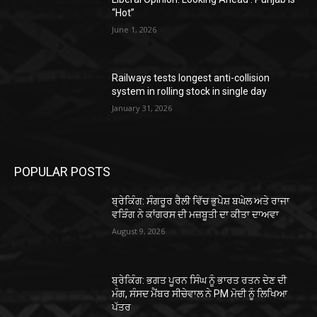
“Hot”
June 1, 2026
Railways tests longest anti-collision
system in rolling stock in single day
January 31, 2026
POPULAR POSTS
ਬ੍ਰੇਕਿੰਗ: ਸੰਗਰੂਰ ਰੈਲੀ ਵਿੱਚ ਭੁਪੇਸ਼ ਬਘੇਲ ਅਤੇ ਰਾਜਾ
ਵੜਿੰਗ ਨੇ ਕਾਂਗਰਸ ਦੀ ਮਜ਼ਬੂਤੀ ਦਾ ਕੀਤਾ ਦਾਅਵਾ
August 9, 2026
ਬ੍ਰੇਕਿੰਗ: ਭਗਤ ਪੂਰਨ ਸਿੰਘ ਨੂੰ ਭਾਰਤ ਰਤਨ ਦੇਣ ਦੀ
ਮੰਗ, ਸੰਸਦ ਮੈਂਬਰ ਸੀਚੇਵਾਲ ਨੇ PM ਮੋਦੀ ਨੂੰ ਲਿਖਿਆ
ਪੱਤਰ