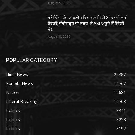
August 9, 2026
ਬ੍ਰੇਕਿੰਗ: ਪੰਜਾਬ ਪੁਲੀਸ ਵਿੱਚ ਹੁਣ ਸਿੱਧੀ SI ਭਰਤੀ ਨਹੀਂ
ਹੋਵੇਗੀ, ਚੰਡੀਗੜ੍ਹ ਦੀ ਤਰਜ਼ ’ਤੇ ASI ਅਹੁਦੇ ਤੋਂ ਹੋਵੇਗੀ
ਚੋਣ
August 9, 2026
POPULAR CATEGORY
Hindi News
22487
Punjabi News
12767
Nation
12681
Liberal Breaking
10703
Politics
8441
Politics
8258
Politics
8197