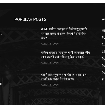
POPULAR POSTS
P
AWG मशीन: अब हवा से मिलेगा शुद्ध पानी!
H
ot
पेयजल संकट से राहत दिलाने में होगी गेम-
P
चेंजर
August 8, 2026
N
Li
महिला आरक्षण पर राहुल गांधी का सवाल; तीन
:
साल बाद भी क्यों नहीं लागू किया कानून?
Po
August 8, 2026
Po
Po
देश में आंधी-तूफान व बारिश का अलर्ट, इन
राज्यों और क्षेत्रों में रहेगा असर
E
in
August 8, 2026