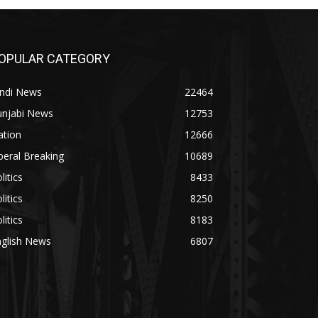
OPULAR CATEGORY
indi News
22464
unjabi News
12753
ation
12666
beral Breaking
10689
litics
8433
litics
8250
litics
8183
nglish News
6807