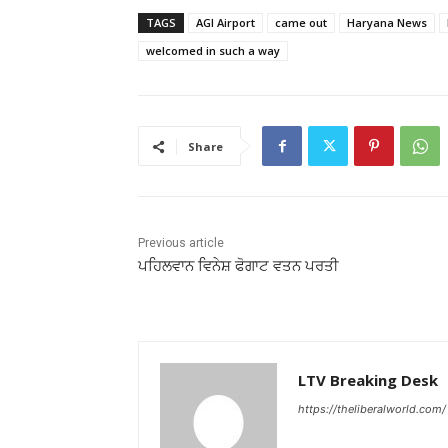
TAGS
AGI Airport
came out
Haryana News
welcomed in such a way
Share
Previous article
ਪਹਿਲਵਾਨ ਵਿਨੇਸ਼ ਫੋਗਾਟ ਵਤਨ ਪਰਤੀ
LTV Breaking Desk
https://theliberalworld.com/