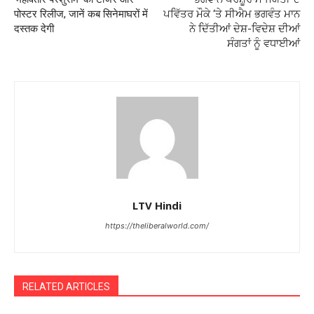
पोस्टर रिलीज, जानें कब सिनेमाघरों में
ਪਵਿੱਤਰ ਮੌਕੇ ‘ਤੇ ਸੀਐਮ ਭਗਵੰਤ ਮਾਨ
दस्तक देगी
ਨੇ ਦਿੱਤੀਆਂ ਦੇਸ਼-ਵਿਦੇਸ਼ ਦੀਆਂ
ਸੰਗਤਾਂ ਨੂੰ ਵਧਾਈਆਂ
LTV Hindi
https://theliberalworld.com/
RELATED ARTICLES