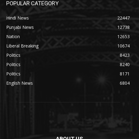
POPULAR CATEGORY
Hindi News
22447
Punjabi News
12738
Nation
12653
Liberal Breaking
10674
Politics
8423
Politics
8240
Politics
8171
English News
6804
ABOUT US