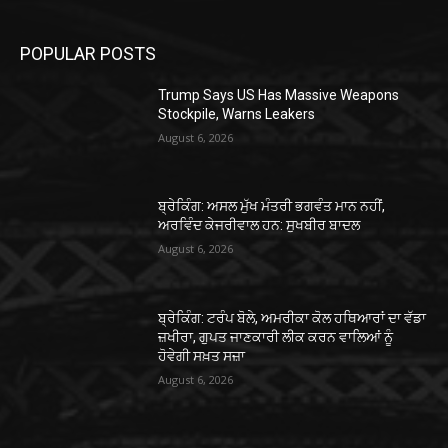
POPULAR POSTS
Trump Says US Has Massive Weapons
Stockpile, Warns Leakers
August 6, 2026
ਬ੍ਰੇਕਿੰਗ: ਅਸਲ ਮੁੱਖ ਮੰਤਰੀ ਭਗਵੰਤ ਮਾਨ ਨਹੀਂ,
ਅਰਵਿੰਦ ਕੇਜਰੀਵਾਲ ਹਨ: ਸੁਖਬੀਰ ਬਾਦਲ
August 6, 2026
ਬ੍ਰੇਕਿੰਗ: ਟਰੰਪ ਬੋਲੇ, ਅਮਰੀਕਾ ਕੋਲ ਹਥਿਆਰਾਂ ਦਾ ਵੱਡਾ
ਜ਼ਖੀਰਾ, ਗੁਪਤ ਜਾਣਕਾਰੀ ਲੀਕ ਕਰਨ ਵਾਲਿਆਂ ਨੂੰ
ਹੋਵੇਗੀ ਸਖ਼ਤ ਸਜ਼ਾ
August 6, 2026