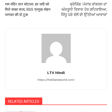
राम मंदिर दान घोटाला: हर पापी को
ਬ੍ਰੇਕਿੰਗ: ਪੰਜਾਬ ਕਾਂਗਰਸ ਦਾ
मिले सख्त सजा, RSS प्रमुख मोहन
ਅੰਦਰੂਨੀ ਵਿਵਾਦ ਹੋਰ ਗਹਿਰਾਇਆ,
भागवत की दो टूक
ਸਿੱਧੂ ਧੜੇ ਵੱਲੋਂ ਵੀ ਉੱਠੀਆਂ ਆਵਾਜ਼ਾਂ
LTV Hindi
https://theliberalworld.com/
RELATED ARTICLES