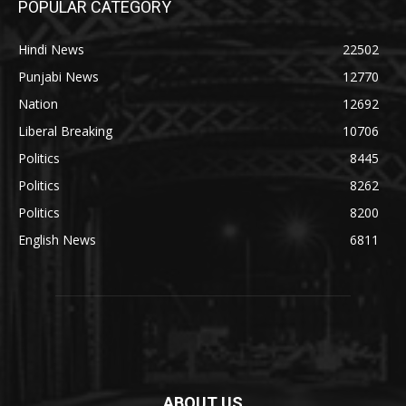
POPULAR CATEGORY
Hindi News
22502
Punjabi News
12770
Nation
12692
Liberal Breaking
10706
Politics
8445
Politics
8262
Politics
8200
English News
6811
ABOUT US