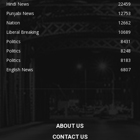
Hindi News
22459
Punjabi News
12753
Nation
12662
Liberal Breaking
10689
Politics
8431
Politics
8248
Politics
8183
English News
6807
ABOUT US
CONTACT US