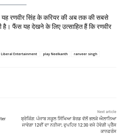
तो यह रणवीर सिंह के करियर की अब तक की सबसे
 है। फैंस यह देखने के लिए उत्साहित हैं कि रणवीर
Liberal Entertainment
play Neelkanth
ranveer singh
Next article
ter
ਬ੍ਰੇਕਿੰਗ: ਪੰਜਾਬ ਸਕੂਲ ਸਿੱਖਿਆ ਬੋਰਡ ਵੱਲੋਂ ਭਲਕੇ ਐਲਾਨਿਆ
ਜਾਵੇਗਾ 12ਵੀਂ ਦਾ ਨਤੀਜਾ; ਦੁਪਹਿਰ 12:30 ਵਜੇ ਹੋਵੇਗੀ ਪ੍ਰੈੱਸ
ਕਾਨਫਰੰਸ