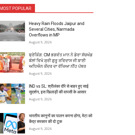
MOST POPULAR
Heavy Rain Floods Jaipur and
Several Cities, Narmada
Overflows in MP
August 9, 2026
ਬ੍ਰੇਕਿੰਗ: CM ਭਗਵੰਤ ਮਾਨ ਨੇ ਡੇਰਾ ਸੱਚਖੰਡ
ਬੱਲਾਂ ਵਿਖੇ ਸ਼੍ਰੀ ਗੁਰੂ ਰਵਿਦਾਸ ਜੀ ਬਾਣੀ
ਅਧਿਐਨ ਕੇਂਦਰ ਦਾ ਰੱਖਿਆ ਨੀਂਹ ਪੱਥਰ
August 9, 2026
IND vs SL: श्रीलंका दौरे से बाहर हुए साई
सुदर्शन, इस खिलाड़ी की वापसी के आसार
August 9, 2026
भारतीय कानूनों का पालन करना होगा, मेटा को
केंद्र सरकार की दो टूक
August 9, 2026