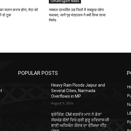
Chhattisgarh News
 का पालन करना होगा, मेटा को
नक्सल प्रभावित 38 जिलों में सबकुछ रहेगा
ी दो टूक
यथावत, जानें गृह मंत्रालय ने क्यों लिया ताजा
निर्णय
POPULAR POSTS
P
Heavy Rain Floods Jaipur and
H
ot
Several Cities, Narmada
P
Overflows in MP
August 9, 2026
N
Li
ਬ੍ਰੇਕਿੰਗ: CM ਭਗਵੰਤ ਮਾਨ ਨੇ ਡੇਰਾ
:
ਸੱਚਖੰਡ ਬੱਲਾਂ ਵਿਖੇ ਸ਼੍ਰੀ ਗੁਰੂ ਰਵਿਦਾਸ ਜੀ
Po
ਬਾਣੀ ਅਧਿਐਨ ਕੇਂਦਰ ਦਾ ਰੱਖਿਆ ਨੀਂਹ
Po