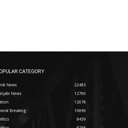
OPULAR CATEGORY
indi News
22483
unjabi News
12760
ation
12678
beral Breaking
10696
litics
8439
litics
8256