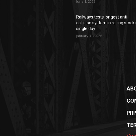
June 1, 2026
Railways tests longest anti-
collision system in rolling stock 
single day
January 31, 2026
AB
CO
PRI
TE
Voi