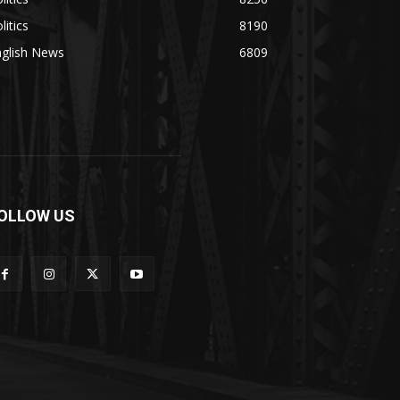
litics
8190
nglish News
6809
OLLOW US