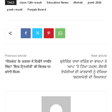
TAGS
class 12th result
Education News
Mohali
pseb 2026
pseb result
Punjab Board
Previous article
Next article
‘नीलकंठ’ के अवतार में दिखेंगे रणवीर
ਬ੍ਰੇਕਿੰਗ: ਰਾਜਾ ਵੜਿੰਗ ਦਾ ਭਾਜਪਾ ਤੇ
सिंह? ‘शिवा ट्रिलॉजी’ की किताब पर
‘ਆਪ’ ‘ਤੇ ਤਿੱਖਾ ਹਮਲਾ; ਕੇਂਦਰੀ
बनेगी फिल्म
ਏਜੰਸੀਆਂ ਦੀ ਕਾਰਵਾਈ ਨੂੰ ਦੱਸਿਆ
‘ਬਦਲਾਖੋਰੀ ਦੀ ਸਿਆਸਤ’