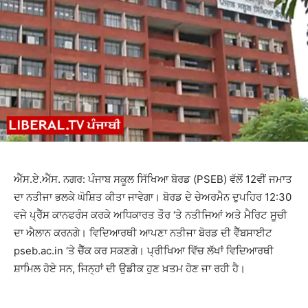
ਐੱਸ.ਏ.ਐੱਸ. ਨਗਰ: ਪੰਜਾਬ ਸਕੂਲ ਸਿੱਖਿਆ ਬੋਰਡ (PSEB) ਵੱਲੋਂ 12ਵੀਂ ਜਮਾਤ
ਦਾ ਨਤੀਜਾ ਭਲਕੇ ਘੋਸ਼ਿਤ ਕੀਤਾ ਜਾਵੇਗਾ। ਬੋਰਡ ਦੇ ਚੇਅਰਮੈਨ ਦੁਪਹਿਰ 12:30
ਵਜੇ ਪ੍ਰੈੱਸ ਕਾਨਫਰੰਸ ਕਰਕੇ ਅਧਿਕਾਰਤ ਤੌਰ ‘ਤੇ ਨਤੀਜਿਆਂ ਅਤੇ ਮੈਰਿਟ ਸੂਚੀ
ਦਾ ਐਲਾਨ ਕਰਨਗੇ। ਵਿਦਿਆਰਥੀ ਆਪਣਾ ਨਤੀਜਾ ਬੋਰਡ ਦੀ ਵੈੱਬਸਾਈਟ
pseb.ac.in ‘ਤੇ ਚੈੱਕ ਕਰ ਸਕਣਗੇ। ਪ੍ਰੀਖਿਆ ਵਿੱਚ ਲੱਖਾਂ ਵਿਦਿਆਰਥੀ
ਸ਼ਾਮਿਲ ਹੋਏ ਸਨ, ਜਿਨ੍ਹਾਂ ਦੀ ਉਡੀਕ ਹੁਣ ਖ਼ਤਮ ਹੋਣ ਜਾ ਰਹੀ ਹੈ।