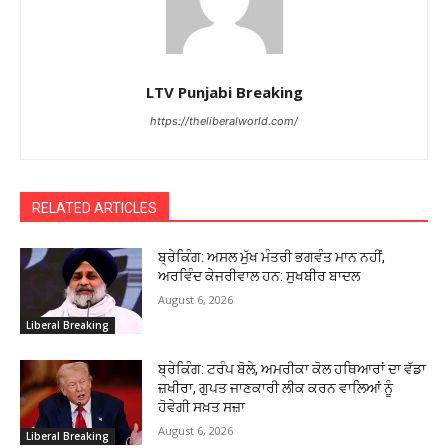
LTV Punjabi Breaking
https://theliberalworld.com/
RELATED ARTICLES
ਬ੍ਰੇਕਿੰਗ: ਅਸਲ ਮੁੱਖ ਮੰਤਰੀ ਭਗਵੰਤ ਮਾਨ ਨਹੀਂ,
ਅਰਵਿੰਦ ਕੇਜਰੀਵਾਲ ਹਨ: ਸੁਖਬੀਰ ਬਾਦਲ
August 6, 2026
Liberal Breaking
ਬ੍ਰੇਕਿੰਗ: ਟਰੰਪ ਬੋਲੇ, ਅਮਰੀਕਾ ਕੋਲ ਹਥਿਆਰਾਂ ਦਾ ਵੱਡਾ
ਜ਼ਖੀਰਾ, ਗੁਪਤ ਜਾਣਕਾਰੀ ਲੀਕ ਕਰਨ ਵਾਲਿਆਂ ਨੂੰ
ਹੋਵੇਗੀ ਸਖ਼ਤ ਸਜ਼ਾ
August 6, 2026
Liberal Breaking