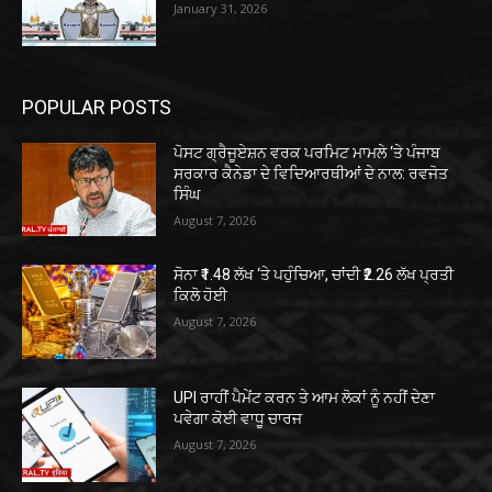
January 31, 2026
POPULAR POSTS
ਪੋਸਟ ਗ੍ਰੈਜੂਏਸ਼ਨ ਵਰਕ ਪਰਮਿਟ ਮਾਮਲੇ ‘ਤੇ ਪੰਜਾਬ
ਸਰਕਾਰ ਕੈਨੇਡਾ ਦੇ ਵਿਦਿਆਰਥੀਆਂ ਦੇ ਨਾਲ: ਰਵਜੋਤ
ਸਿੰਘ
August 7, 2026
ਸੋਨਾ ₹1.48 ਲੱਖ ‘ਤੇ ਪਹੁੰਚਿਆ, ਚਾਂਦੀ ₹2.26 ਲੱਖ ਪ੍ਰਤੀ
ਕਿਲੋ ਹੋਈ
August 7, 2026
UPI ਰਾਹੀਂ ਪੈਮੇਂਟ ਕਰਨ ਤੇ ਆਮ ਲੋਕਾਂ ਨੂੰ ਨਹੀਂ ਦੇਣਾ
ਪਵੇਗਾ ਕੋਈ ਵਾਧੂ ਚਾਰਜ
August 7, 2026