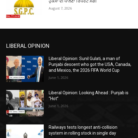
ਹੁਕਮਾਂ ਦੀ ਪਾਲਣਾ ਰਿਪੋਰਟ ਮੰਗੀ
August 7, 2026
LIBERAL OPINION
Liberal Opinion: Sunil Gulati, a man of
Punjabi descent who got the USA, Canada,
and Mexico, the 2026 FIFA World Cup
June 1, 2026
Liberal Opinion: Looking Ahead : Punjab is
“Hot”
June 1, 2026
Railways tests longest anti-collision
system in rolling stock in single day