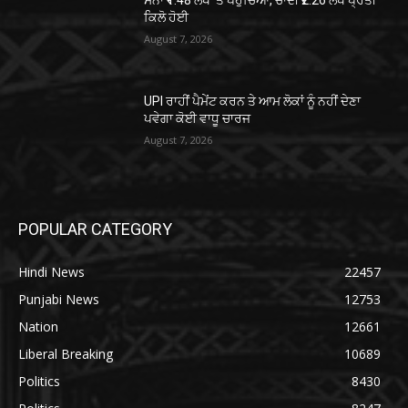
ਕਿਲੋ ਹੋਈ
August 7, 2026
UPI ਰਾਹੀਂ ਪੈਮੇਂਟ ਕਰਨ ਤੇ ਆਮ ਲੋਕਾਂ ਨੂੰ ਨਹੀਂ ਦੇਣਾ
ਪਵੇਗਾ ਕੋਈ ਵਾਧੂ ਚਾਰਜ
August 7, 2026
POPULAR CATEGORY
Hindi News
22457
Punjabi News
12753
Nation
12661
Liberal Breaking
10689
Politics
8430