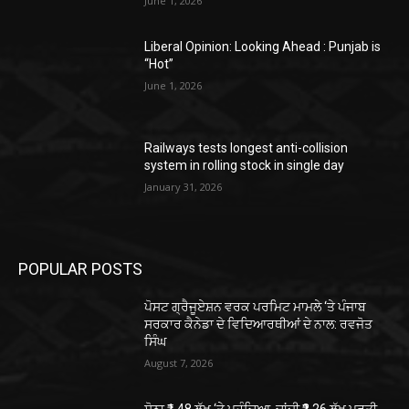
June 1, 2026
Liberal Opinion: Looking Ahead : Punjab is
“Hot”
June 1, 2026
Railways tests longest anti-collision
system in rolling stock in single day
January 31, 2026
POPULAR POSTS
ਪੋਸਟ ਗ੍ਰੈਜੂਏਸ਼ਨ ਵਰਕ ਪਰਮਿਟ ਮਾਮਲੇ ‘ਤੇ ਪੰਜਾਬ
ਸਰਕਾਰ ਕੈਨੇਡਾ ਦੇ ਵਿਦਿਆਰਥੀਆਂ ਦੇ ਨਾਲ: ਰਵਜੋਤ
ਸਿੰਘ
August 7, 2026
ਸੋਨਾ ₹1.48 ਲੱਖ ‘ਤੇ ਪਹੁੰਚਿਆ, ਚਾਂਦੀ ₹2.26 ਲੱਖ ਪ੍ਰਤੀ