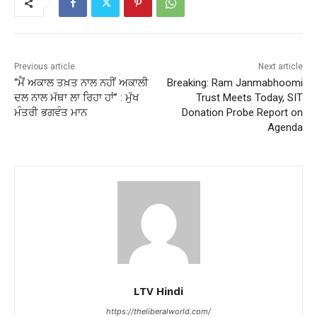
Previous article
Next article
“ਮੈਂ ਅਕਾਲ ਤਖ਼ਤ ਨਾਲ ਨਹੀਂ ਅਕਾਲੀ
Breaking: Ram Janmabhoomi
ਦਲ ਨਾਲ ਮੱਥਾ ਲਾ ਰਿਹਾ ਹਾਂ” : ਮੁੱਖ
Trust Meets Today, SIT
ਮੰਤਰੀ ਭਗਵੰਤ ਮਾਨ
Donation Probe Report on
Agenda
LTV Hindi
https://theliberalworld.com/