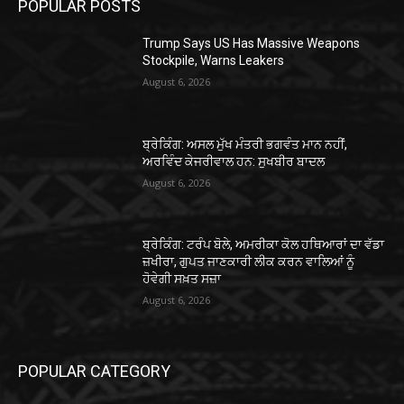
POPULAR POSTS
Trump Says US Has Massive Weapons
Stockpile, Warns Leakers
August 6, 2026
ਬ੍ਰੇਕਿੰਗ: ਅਸਲ ਮੁੱਖ ਮੰਤਰੀ ਭਗਵੰਤ ਮਾਨ ਨਹੀਂ,
ਅਰਵਿੰਦ ਕੇਜਰੀਵਾਲ ਹਨ: ਸੁਖਬੀਰ ਬਾਦਲ
August 6, 2026
ਬ੍ਰੇਕਿੰਗ: ਟਰੰਪ ਬੋਲੇ, ਅਮਰੀਕਾ ਕੋਲ ਹਥਿਆਰਾਂ ਦਾ ਵੱਡਾ
ਜ਼ਖੀਰਾ, ਗੁਪਤ ਜਾਣਕਾਰੀ ਲੀਕ ਕਰਨ ਵਾਲਿਆਂ ਨੂੰ
ਹੋਵੇਗੀ ਸਖ਼ਤ ਸਜ਼ਾ
August 6, 2026
POPULAR CATEGORY