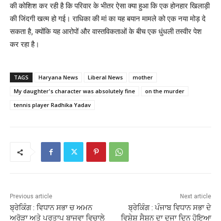
की कोशिश कर रही है कि परिवार के भीतर ऐसा क्या हुआ कि एक होनहार खिलाड़ी
की जिंदगी खत्म हो गई। राधिका की मां का यह बयान मामले को एक नया मोड़ दे
सकता है, क्योंकि यह आरोपों और वास्तविकताओं के बीच एक धुंधली तस्वीर पेश
कर रहा है।
TAGS
Haryana News
Liberal News
mother
My daughter's character was absolutely fine
on the murder
tennis player Radhika Yadav
Previous article
Next article
ਬ੍ਰੇਕਿੰਗ : ਵਿਧਾਨ ਸਭਾ ਚ ਅਮਨ
ਬ੍ਰੇਕਿੰਗ : ਪੰਜਾਬ ਵਿਧਾਨ ਸਭਾ ਦੇ
ਅਰੋੜਾ ਅਤੇ ਪ੍ਰਤਾਪ ਬਾਜਵਾ ਵਿਚਾਲੇ
ਵਿਸ਼ੇਸ਼ ਸੈਸ਼ਨ ਦਾ ਦੂਜਾ ਦਿਨ ਹੋਇਆ