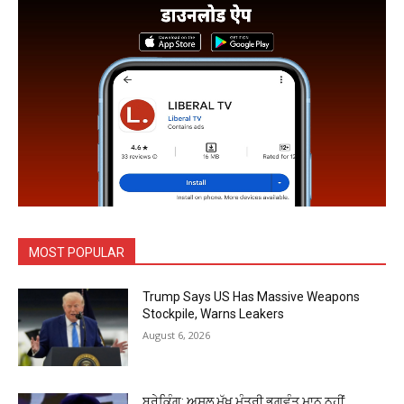
MOST POPULAR
Trump Says US Has Massive Weapons
Stockpile, Warns Leakers
August 6, 2026
ਬ੍ਰੇਕਿੰਗ: ਅਸਲ ਮੁੱਖ ਮੰਤਰੀ ਭਗਵੰਤ ਮਾਨ ਨਹੀਂ,