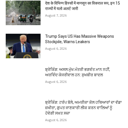
देश के विभिन्न हिस्सों में मानसून का विकराल रूप, इन 15
राज्यों में यलो अलर्ट जारी
August 7, 2026
Trump Says US Has Massive Weapons
Stockpile, Warns Leakers
August 6, 2026
ਬ੍ਰੇਕਿੰਗ: ਅਸਲ ਮੁੱਖ ਮੰਤਰੀ ਭਗਵੰਤ ਮਾਨ ਨਹੀਂ,
ਅਰਵਿੰਦ ਕੇਜਰੀਵਾਲ ਹਨ: ਸੁਖਬੀਰ ਬਾਦਲ
August 6, 2026
ਬ੍ਰੇਕਿੰਗ: ਟਰੰਪ ਬੋਲੇ, ਅਮਰੀਕਾ ਕੋਲ ਹਥਿਆਰਾਂ ਦਾ ਵੱਡਾ
ਜ਼ਖੀਰਾ, ਗੁਪਤ ਜਾਣਕਾਰੀ ਲੀਕ ਕਰਨ ਵਾਲਿਆਂ ਨੂੰ
ਹੋਵੇਗੀ ਸਖ਼ਤ ਸਜ਼ਾ
August 6, 2026