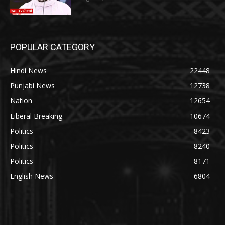
POPULAR CATEGORY
Hindi News
22448
Punjabi News
12738
Nation
12654
Liberal Breaking
10674
Politics
8423
Politics
8240
Politics
8171
English News
6804