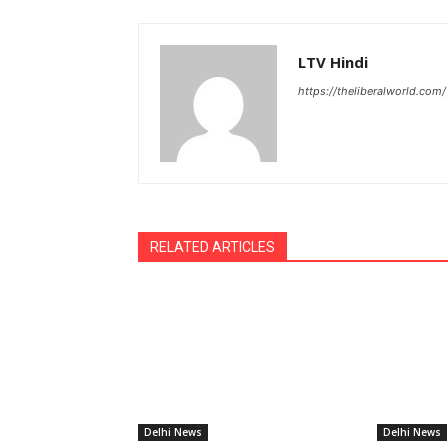
LTV Hindi
https://theliberalworld.com/
RELATED ARTICLES
Delhi News
Delhi News