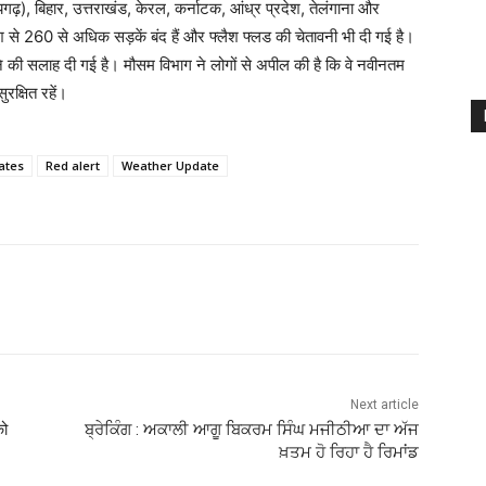
ायगढ़), बिहार, उत्तराखंड, केरल, कर्नाटक, आंध्र प्रदेश, तेलंगाना और
बारिश से 260 से अधिक सड़कें बंद हैं और फ्लैश फ्लड की चेतावनी भी दी गई है।
 की सलाह दी गई है। मौसम विभाग ने लोगों से अपील की है कि वे नवीनतम
क्षित रहें।
tates
Red alert
Weather Update
Next article
को
ਬ੍ਰੇਕਿੰਗ : ਅਕਾਲੀ ਆਗੂ ਬਿਕਰਮ ਸਿੰਘ ਮਜੀਠੀਆ ਦਾ ਅੱਜ
ਖ਼ਤਮ ਹੋ ਰਿਹਾ ਹੈ ਰਿਮਾਂਡ