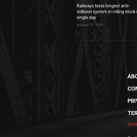
Railways tests longest anti-
collision system in rolling stock 
single day
January 31, 2026
AB
CO
PRI
TE
Voi