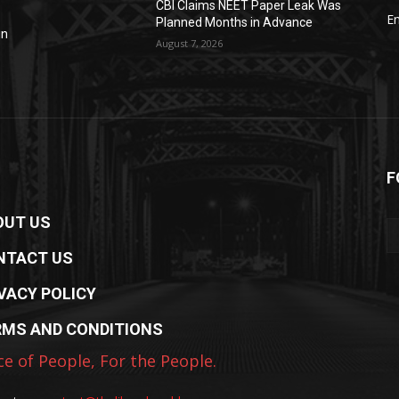
CBI Claims NEET Paper Leak Was
E
Planned Months in Advance
in
August 7, 2026
F
OUT US
NTACT US
VACY POLICY
RMS AND CONDITIONS
ce of People, For the People.