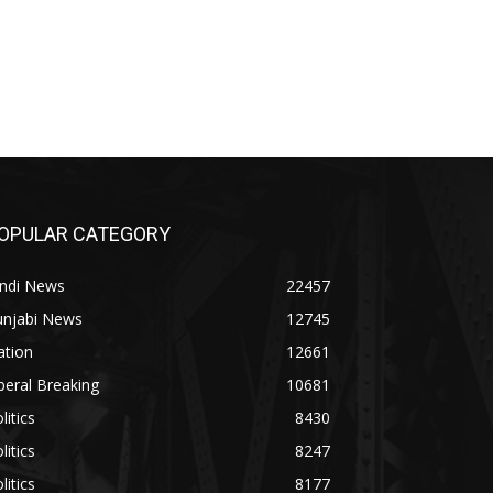
OPULAR CATEGORY
indi News
22457
unjabi News
12745
ation
12661
beral Breaking
10681
litics
8430
litics
8247
litics
8177