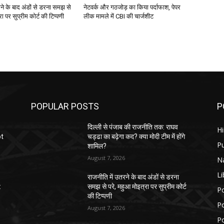
ने के बाद अंडों से डरना समझ से
नेटवर्क और गठजोड़ का किया पर्दाफाश, पेपर
ा पर सुप्रीम कोर्ट की टिप्पणी
लीक मामले में CBI की चार्जशीट
POPULAR POSTS
P
दिल्ली से पंजाब की राजनीति तक: राघव
H
ot
चड्ढा का बढ़ेगा कद? क्या मोदी टीम में होंगे
P
शामिल?
August 7, 2026
N
Li
राजनीति में उतरने के बाद अंडों से डरना
:
समझ से परे, महुआ मोइत्रा पर सुप्रीम कोर्ट
Po
की टिप्पणी
Po
August 7, 2026
Po