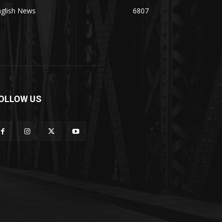
nglish News
6807
OLLOW US