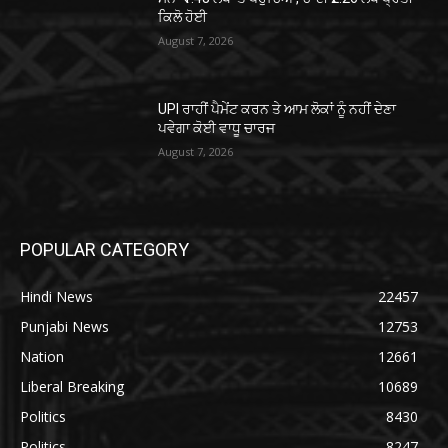
ਕਿਲੋ ਹੋਈ
August 7, 2026
UPI ਰਾਹੀਂ ਪੈਮੇਂਟ ਕਰਨ ਤੇ ਆਮ ਲੋਕਾਂ ਨੂੰ ਨਹੀਂ ਦੇਣਾ
ਪਵੇਗਾ ਕੋਈ ਵਾਧੂ ਚਾਰਜ
August 7, 2026
POPULAR CATEGORY
Hindi News
22457
Punjabi News
12753
Nation
12661
Liberal Breaking
10689
Politics
8430
Politics
8247