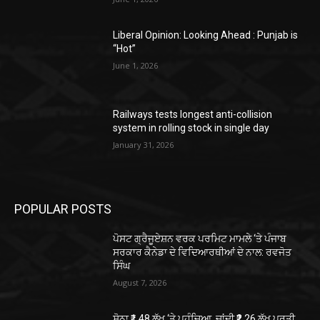
Liberal Opinion: Looking Ahead : Punjab is
“Hot”
June 1, 2026
Railways tests longest anti-collision
system in rolling stock in single day
January 31, 2026
POPULAR POSTS
ਪੋਸਟ ਗ੍ਰੈਜੂਏਸ਼ਨ ਵਰਕ ਪਰਮਿਟ ਮਾਮਲੇ ‘ਤੇ ਪੰਜਾਬ
ਸਰਕਾਰ ਕੈਨੇਡਾ ਦੇ ਵਿਦਿਆਰਥੀਆਂ ਦੇ ਨਾਲ: ਰਵਜੋਤ
ਸਿੰਘ
August 7, 2026
ਸੋਨਾ ₹1.48 ਲੱਖ ‘ਤੇ ਪਹੁੰਚਿਆ, ਚਾਂਦੀ ₹2.26 ਲੱਖ ਪ੍ਰਤੀ