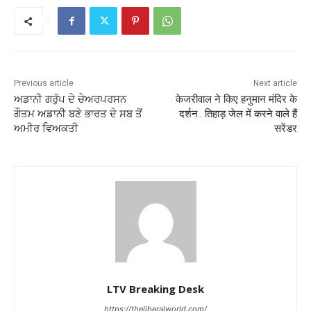
Previous article
Next article
ਅਡਾਨੀ ਗਰੁੱਪ ਦੇ ਚੇਅਰਪਰਸਨ
केजरीवाल ने किए हनुमान मंदिर के
ਗੌਤਮ ਅਡਾਨੀ ਬਣੇ ਭਾਰਤ ਦੇ ਸਬ ਤੋਂ
दर्शन.. तिहाड़ जेल में करने वाले हैं
ਅਮੀਰ ਵਿਅਕਤੀ
सरेंडर
LTV Breaking Desk
https://theliberalworld.com/