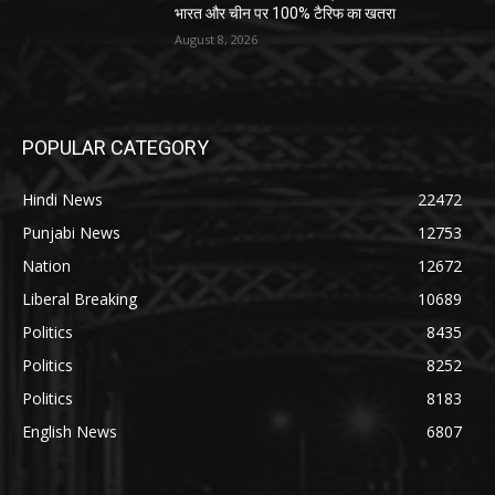
भारत और चीन पर 100% टैरिफ का खतरा
August 8, 2026
POPULAR CATEGORY
Hindi News
22472
Punjabi News
12753
Nation
12672
Liberal Breaking
10689
Politics
8435
Politics
8252
Politics
8183
English News
6807