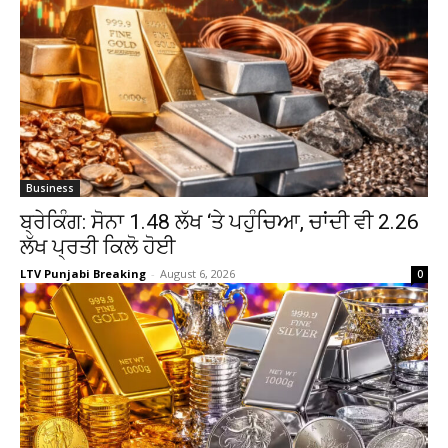
Business
ਬ੍ਰੇਕਿੰਗ: ਸੋਨਾ ₹1.48 ਲੱਖ ‘ਤੇ ਪਹੁੰਚਿਆ, ਚਾਂਦੀ ਵੀ ₹2.26
ਲੱਖ ਪ੍ਰਤੀ ਕਿਲੋ ਹੋਈ
LTV Punjabi Breaking
-
August 6, 2026
0