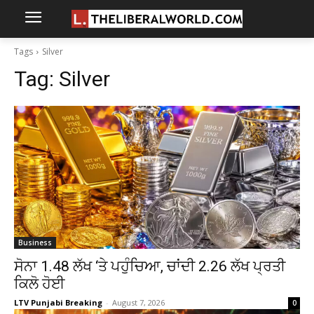
Tags
Silver
Tag:
Silver
Business
ਸੋਨਾ ₹1.48 ਲੱਖ ‘ਤੇ ਪਹੁੰਚਿਆ, ਚਾਂਦੀ ₹2.26 ਲੱਖ ਪ੍ਰਤੀ
ਕਿਲੋ ਹੋਈ
LTV Punjabi Breaking
-
August 7, 2026
0