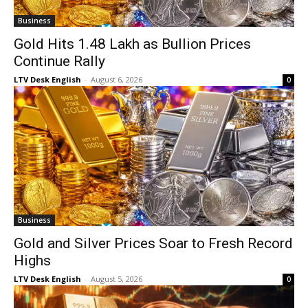
Business
Gold Hits ₹1.48 Lakh as Bullion Prices
Continue Rally
LTV Desk English
-
August 6, 2026
0
Business
Gold and Silver Prices Soar to Fresh Record
Highs
LTV Desk English
-
August 5, 2026
0