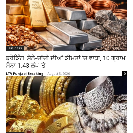
Business
ਬ੍ਰੇਕਿੰਗ: ਸੋਨੇ-ਚਾਂਦੀ ਦੀਆਂ ਕੀਮਤਾਂ ‘ਚ ਵਾਧਾ, 10 ਗ੍ਰਾਮ
ਸੋਨਾ ₹1.43 ਲੱਖ ‘ਤੇ
LTV Punjabi Breaking
-
August 3, 2026
0