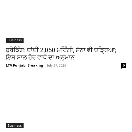
Business
ਬ੍ਰੇਕਿੰਗ: ਚਾਂਦੀ ₹2,050 ਮਹਿੰਗੀ, ਸੋਨਾ ਵੀ ਚੜ੍ਹਿਆ;
ਇਸ ਸਾਲ ਹੋਰ ਵਾਧੇ ਦਾ ਅਨੁਮਾਨ
LTV Punjabi Breaking
-
July 27, 2026
0
Business