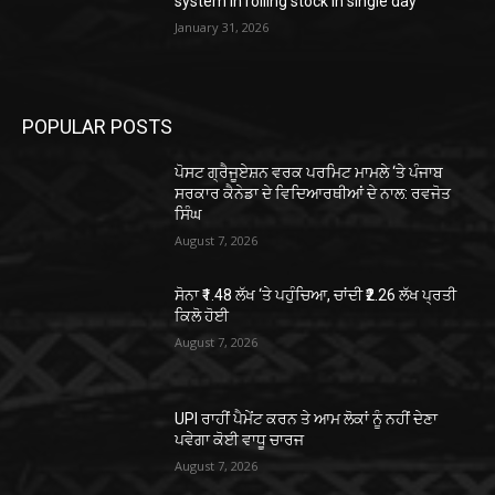
system in rolling stock in single day
January 31, 2026
POPULAR POSTS
ਪੋਸਟ ਗ੍ਰੈਜੂਏਸ਼ਨ ਵਰਕ ਪਰਮਿਟ ਮਾਮਲੇ ‘ਤੇ ਪੰਜਾਬ
ਸਰਕਾਰ ਕੈਨੇਡਾ ਦੇ ਵਿਦਿਆਰਥੀਆਂ ਦੇ ਨਾਲ: ਰਵਜੋਤ
ਸਿੰਘ
August 7, 2026
ਸੋਨਾ ₹1.48 ਲੱਖ ‘ਤੇ ਪਹੁੰਚਿਆ, ਚਾਂਦੀ ₹2.26 ਲੱਖ ਪ੍ਰਤੀ
ਕਿਲੋ ਹੋਈ
August 7, 2026
UPI ਰਾਹੀਂ ਪੈਮੇਂਟ ਕਰਨ ਤੇ ਆਮ ਲੋਕਾਂ ਨੂੰ ਨਹੀਂ ਦੇਣਾ
ਪਵੇਗਾ ਕੋਈ ਵਾਧੂ ਚਾਰਜ
August 7, 2026