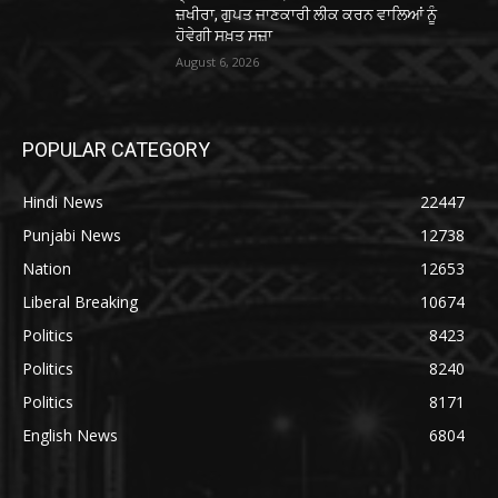
ਜ਼ਖੀਰਾ, ਗੁਪਤ ਜਾਣਕਾਰੀ ਲੀਕ ਕਰਨ ਵਾਲਿਆਂ ਨੂੰ
ਹੋਵੇਗੀ ਸਖ਼ਤ ਸਜ਼ਾ
August 6, 2026
POPULAR CATEGORY
Hindi News
22447
Punjabi News
12738
Nation
12653
Liberal Breaking
10674
Politics
8423
Politics
8240
Politics
8171
English News
6804