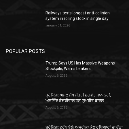
Railways tests longest anti-collision
system in rolling stock in single day
January 31, 2026
POPULAR POSTS
Trump Says US Has Massive Weapons
Stockpile, Warns Leakers
August 6, 2026
ਬ੍ਰੇਕਿੰਗ: ਅਸਲ ਮੁੱਖ ਮੰਤਰੀ ਭਗਵੰਤ ਮਾਨ ਨਹੀਂ,
ਅਰਵਿੰਦ ਕੇਜਰੀਵਾਲ ਹਨ: ਸੁਖਬੀਰ ਬਾਦਲ
August 6, 2026
ਬ੍ਰੇਕਿੰਗ: ਟਰੰਪ ਬੋਲੇ, ਅਮਰੀਕਾ ਕੋਲ ਹਥਿਆਰਾਂ ਦਾ ਵੱਡਾ