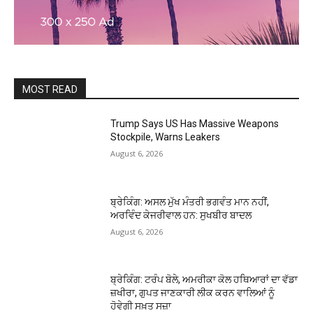
MOST READ
Trump Says US Has Massive Weapons
Stockpile, Warns Leakers
August 6, 2026
ਬ੍ਰੇਕਿੰਗ: ਅਸਲ ਮੁੱਖ ਮੰਤਰੀ ਭਗਵੰਤ ਮਾਨ ਨਹੀਂ,
ਅਰਵਿੰਦ ਕੇਜਰੀਵਾਲ ਹਨ: ਸੁਖਬੀਰ ਬਾਦਲ
August 6, 2026
ਬ੍ਰੇਕਿੰਗ: ਟਰੰਪ ਬੋਲੇ, ਅਮਰੀਕਾ ਕੋਲ ਹਥਿਆਰਾਂ ਦਾ ਵੱਡਾ
ਜ਼ਖੀਰਾ, ਗੁਪਤ ਜਾਣਕਾਰੀ ਲੀਕ ਕਰਨ ਵਾਲਿਆਂ ਨੂੰ
ਹੋਵੇਗੀ ਸਖ਼ਤ ਸਜ਼ਾ