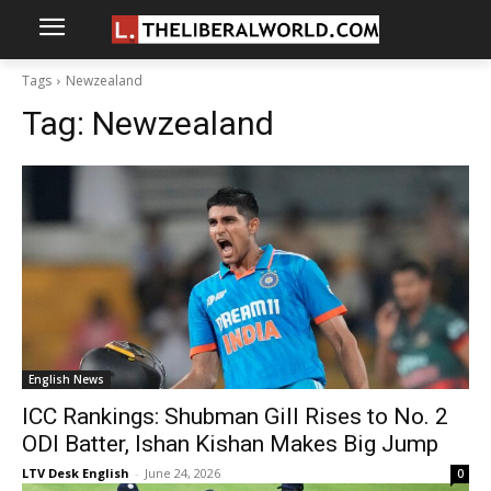
Tags
Newzealand
Tag:
Newzealand
English News
ICC Rankings: Shubman Gill Rises to No. 2
ODI Batter, Ishan Kishan Makes Big Jump
LTV Desk English
-
June 24, 2026
0