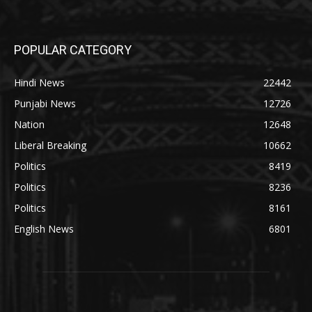
POPULAR CATEGORY
Hindi News
22442
Punjabi News
12726
Nation
12648
Liberal Breaking
10662
Politics
8419
Politics
8236
Politics
8161
English News
6801