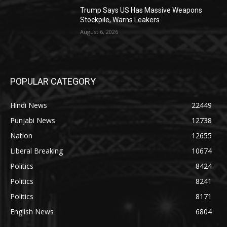
Trump Says US Has Massive Weapons
Stockpile, Warns Leakers
August 6, 2026
POPULAR CATEGORY
Hindi News
22449
Punjabi News
12738
Nation
12655
Liberal Breaking
10674
Politics
8424
Politics
8241
Politics
8171
English News
6804