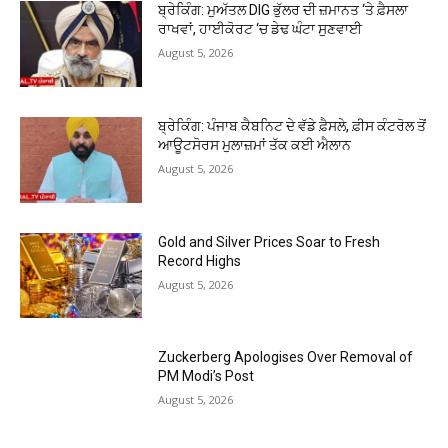
ਬ੍ਰੇਕਿੰਗ: ਮੁਅੱਤਲ DIG ਭੁੱਲਰ ਦੀ ਜ਼ਮਾਨਤ ‘ਤੇ ਫ਼ੈਸਲਾ
ਰਾਖਵਾਂ, ਹਾਈਕੋਰਟ ‘ਚ ਡੇਢ ਘੰਟਾ ਸੁਣਵਾਈ
August 5, 2026
ਬ੍ਰੇਕਿੰਗ: ਪੰਜਾਬ ਕੈਬਨਿਟ ਦੇ ਵੱਡੇ ਫ਼ੈਸਲੇ, ਫ਼ੀਸ ਕੰਟਰੋਲ ਤੋਂ
ਆਊਟਸੋਰਸ ਮੁਲਾਜ਼ਮਾਂ ਤੱਕ ਕਈ ਐਲਾਨ
August 5, 2026
Gold and Silver Prices Soar to Fresh
Record Highs
August 5, 2026
Zuckerberg Apologises Over Removal of
PM Modi’s Post
August 5, 2026