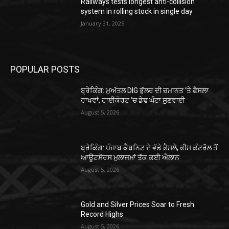
Railways tests longest anti-collision
system in rolling stock in single day
January 31, 2026
POPULAR POSTS
ਬ੍ਰੇਕਿੰਗ: ਮੁਅੱਤਲ DIG ਭੁੱਲਰ ਦੀ ਜ਼ਮਾਨਤ ‘ਤੇ ਫ਼ੈਸਲਾ
ਰਾਖਵਾਂ, ਹਾਈਕੋਰਟ ‘ਚ ਡੇਢ ਘੰਟਾ ਸੁਣਵਾਈ
August 5, 2026
ਬ੍ਰੇਕਿੰਗ: ਪੰਜਾਬ ਕੈਬਨਿਟ ਦੇ ਵੱਡੇ ਫ਼ੈਸਲੇ, ਫ਼ੀਸ ਕੰਟਰੋਲ ਤੋਂ
ਆਊਟਸੋਰਸ ਮੁਲਾਜ਼ਮਾਂ ਤੱਕ ਕਈ ਐਲਾਨ
August 5, 2026
Gold and Silver Prices Soar to Fresh
Record Highs
August 5, 2026