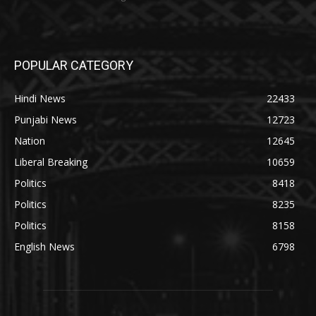
POPULAR CATEGORY
Hindi News
22433
Punjabi News
12723
Nation
12645
Liberal Breaking
10659
Politics
8418
Politics
8235
Politics
8158
English News
6798