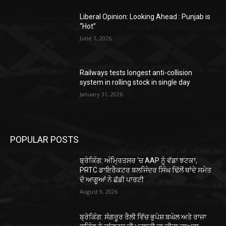
Liberal Opinion: Looking Ahead : Punjab is
“Hot”
June 1, 2026
Railways tests longest anti-collision
system in rolling stock in single day
January 31, 2026
POPULAR POSTS
ਬ੍ਰੇਕਿੰਗ: ਅੰਮ੍ਰਿਤਸਰ ‘ਚ AAP ਨੂੰ ਵੱਡਾ ਝਟਕਾ,
PRTC ਡਾਇਰੈਕਟਰ ਬਲਜਿੰਦਰ ਸਿੰਘ ਢਿੱਲੋਂ ਥਾਂਦੇ ਸਮੇਤ
ਦੋ ਆਗੂਆਂ ਨੇ ਛੱਡੀ ਪਾਰਟੀ
August 9, 2026
ਬ੍ਰੇਕਿੰਗ: ਸੰਗਰੂਰ ਰੈਲੀ ਵਿੱਚ ਭੁਪੇਸ਼ ਬਘੇਲ ਅਤੇ ਰਾਜਾ