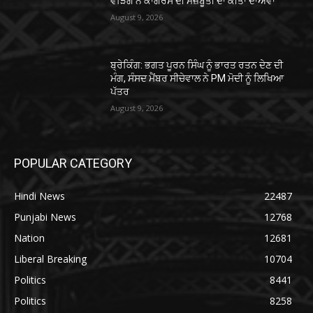
ਵੜਿੰਗ ਨੇ ਕਾਂਗਰਸ ਦੀ ਮਜ਼ਬੂਤੀ ਦਾ ਕੀਤਾ ਦਾਅਵਾ
August 9, 2026
ਬ੍ਰੇਕਿੰਗ: ਭਗਤ ਪੂਰਨ ਸਿੰਘ ਨੂੰ ਭਾਰਤ ਰਤਨ ਦੇਣ ਦੀ
ਮੰਗ, ਸੰਸਦ ਮੈਂਬਰ ਸੀਚੇਵਾਲ ਨੇ PM ਮੋਦੀ ਨੂੰ ਲਿਖਿਆ
ਪੱਤਰ
August 9, 2026
POPULAR CATEGORY
Hindi News
22487
Punjabi News
12768
Nation
12681
Liberal Breaking
10704
Politics
8441
Politics
8258