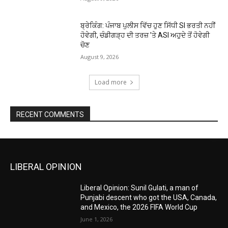
ਬ੍ਰੇਕਿੰਗ: ਪੰਜਾਬ ਪੁਲੀਸ ਵਿੱਚ ਹੁਣ ਸਿੱਧੀ SI ਭਰਤੀ ਨਹੀਂ
ਹੋਵੇਗੀ, ਚੰਡੀਗੜ੍ਹ ਦੀ ਤਰਜ਼ ’ਤੇ ASI ਅਹੁਦੇ ਤੋਂ ਹੋਵੇਗੀ
ਚੋਣ
August 9, 2026
Load more
RECENT COMMENTS
LIBERAL OPINION
Liberal Opinion: Sunil Gulati, a man of
Punjabi descent who got the USA, Canada,
and Mexico, the 2026 FIFA World Cup
June 1, 2026