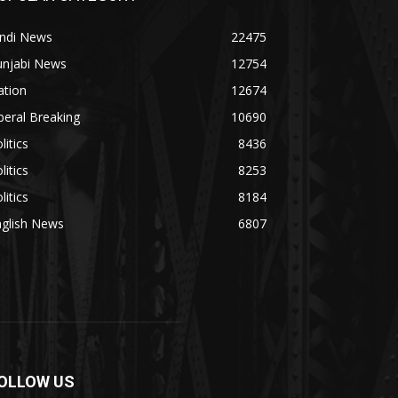
indi News
22475
unjabi News
12754
ation
12674
beral Breaking
10690
litics
8436
litics
8253
litics
8184
nglish News
6807
OLLOW US