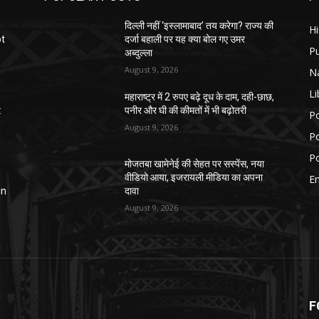
दिल्ली नहीं ‘इस्लामाबाद’ तय करेगा? राज्य की
H
ot
दर्जा बहाली पर यह क्या बोल गए उमर
P
अब्दुल्ला
August 9, 2026
N
Li
महाराष्ट्र में 2 रुपए बढ़े दूध के दाम, दही-छाछ,
:
पनीर और घी की कीमतों में भी बढ़ोतरी
Po
August 9, 2026
Po
Po
मोजतबा खामेनेई की सेहत पर सस्पेंस, नया
वीडियो आया, इजरायली मीडिया का अपना
E
in
दावा
August 9, 2026
F