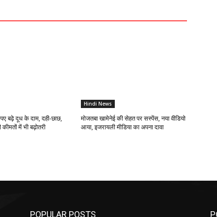
Hindi News
 रुपए बढ़े दूध के दाम, दही-छाछ,
मोजतबा खामेनेई की सेहत पर सस्पेंस, नया वीडियो
ीमतों में भी बढ़ोतरी
आया, इजरायली मीडिया का अपना दावा
POPULAR POSTS
P