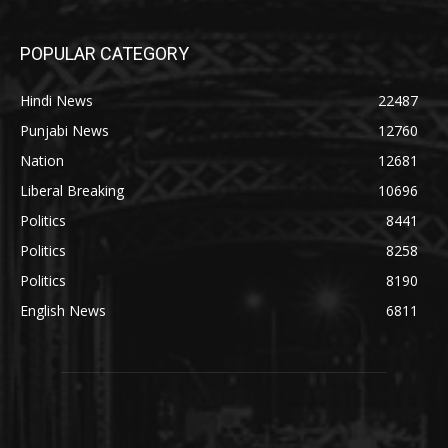
POPULAR CATEGORY
Hindi News
22487
Punjabi News
12760
Nation
12681
Liberal Breaking
10696
Politics
8441
Politics
8258
Politics
8190
English News
6811