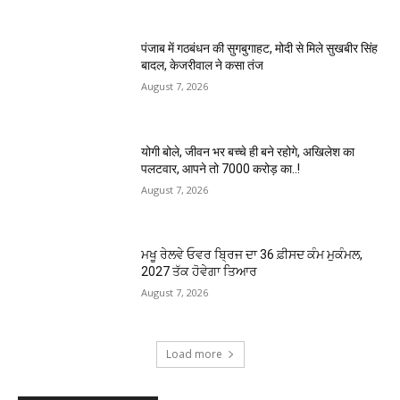
पंजाब में गठबंधन की सुगबुगाहट, मोदी से मिले सुखबीर सिंह
बादल, केजरीवाल ने कसा तंज
August 7, 2026
योगी बोले, जीवन भर बच्चे ही बने रहोगे, अखिलेश का
पलटवार, आपने तो 7000 करोड़ का..!
August 7, 2026
ਮਖੂ ਰੇਲਵੇ ਓਵਰ ਬ੍ਰਿਜ ਦਾ 36 ਫ਼ੀਸਦ ਕੰਮ ਮੁਕੰਮਲ,
2027 ਤੱਕ ਹੋਵੇਗਾ ਤਿਆਰ
August 7, 2026
Load more