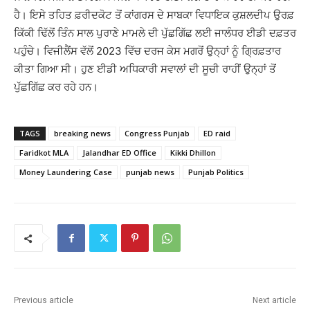
ਹੈ। ਇਸੇ ਤਹਿਤ ਫ਼ਰੀਦਕੋਟ ਤੋਂ ਕਾਂਗਰਸ ਦੇ ਸਾਬਕਾ ਵਿਧਾਇਕ ਕੁਸ਼ਲਦੀਪ ਉਰਫ਼
ਕਿੱਕੀ ਢਿੱਲੋਂ ਤਿੰਨ ਸਾਲ ਪੁਰਾਣੇ ਮਾਮਲੇ ਦੀ ਪੁੱਛਗਿੱਛ ਲਈ ਜਾਲੰਧਰ ਈਡੀ ਦਫ਼ਤਰ
ਪਹੁੰਚੇ। ਵਿਜੀਲੈਂਸ ਵੱਲੋਂ 2023 ਵਿੱਚ ਦਰਜ ਕੇਸ ਮਗਰੋਂ ਉਨ੍ਹਾਂ ਨੂੰ ਗ੍ਰਿਫ਼ਤਾਰ
ਕੀਤਾ ਗਿਆ ਸੀ। ਹੁਣ ਈਡੀ ਅਧਿਕਾਰੀ ਸਵਾਲਾਂ ਦੀ ਸੂਚੀ ਰਾਹੀਂ ਉਨ੍ਹਾਂ ਤੋਂ
ਪੁੱਛਗਿੱਛ ਕਰ ਰਹੇ ਹਨ।
TAGS
breaking news
Congress Punjab
ED raid
Faridkot MLA
Jalandhar ED Office
Kikki Dhillon
Money Laundering Case
punjab news
Punjab Politics
Previous article
Next article