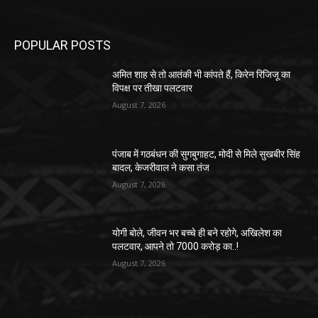
POPULAR POSTS
अमित शाह से तो आतंकी भी कांपते हैं, किरेन रिजिजू का
विपक्ष पर तीखा पलटवार
August 7, 2026
पंजाब में गठबंधन की सुगबुगाहट, मोदी से मिले सुखबीर सिंह
बादल, केजरीवाल ने कसा तंज
August 7, 2026
योगी बोले, जीवन भर बच्चे ही बने रहोगे, अखिलेश का
पलटवार, आपने तो 7000 करोड़ का..!
August 7, 2026