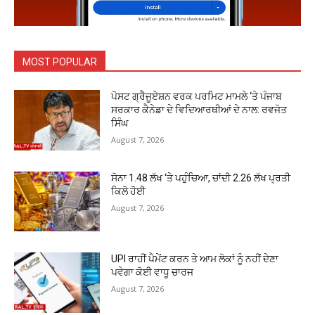
MOST POPULAR
ਪੋਸਟ ਗ੍ਰੈਜੂਏਸ਼ਨ ਵਰਕ ਪਰਮਿਟ ਮਾਮਲੇ ‘ਤੇ ਪੰਜਾਬ
ਸਰਕਾਰ ਕੈਨੇਡਾ ਦੇ ਵਿਦਿਆਰਥੀਆਂ ਦੇ ਨਾਲ: ਰਵਜੋਤ
ਸਿੰਘ
August 7, 2026
ਸੋਨਾ ₹1.48 ਲੱਖ ‘ਤੇ ਪਹੁੰਚਿਆ, ਚਾਂਦੀ ₹2.26 ਲੱਖ ਪ੍ਰਤੀ
ਕਿਲੋ ਹੋਈ
August 7, 2026
UPI ਰਾਹੀਂ ਪੈਮੇਂਟ ਕਰਨ ਤੇ ਆਮ ਲੋਕਾਂ ਨੂੰ ਨਹੀਂ ਦੇਣਾ
ਪਵੇਗਾ ਕੋਈ ਵਾਧੂ ਚਾਰਜ
August 7, 2026