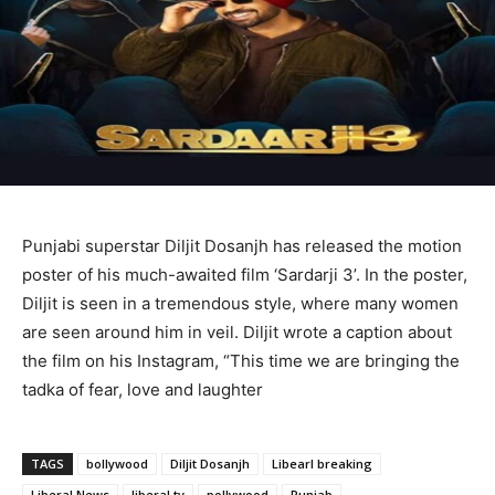
Punjabi superstar Diljit Dosanjh has released the motion
poster of his much-awaited film ‘Sardarji 3’. In the poster,
Diljit is seen in a tremendous style, where many women
are seen around him in veil. Diljit wrote a caption about
the film on his Instagram, “This time we are bringing the
tadka of fear, love and laughter
TAGS
bollywood
Diljit Dosanjh
Libearl breaking
Liberal News
liberal tv
pollywood
Punjab