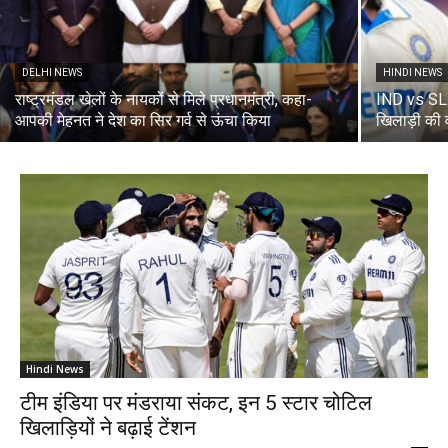
DELHI NEWS
HINDI NEWS
राष्ट्रमंडल खेलों के नायकों से मिले प्रधानमंत्री, कहा-
IND vs SL: श
आपकी मेहनत ने देश का सिर गर्व से ऊंचा किया
खिलाड़ी की
Hindi News
टीम इंडिया पर मंडराया संकट, इन 5 स्टार चोटिल
खिलाड़ियों ने बढ़ाई टेंशन