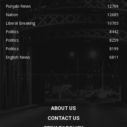
Punjabi News
12769
Nation
12685
Liberal Breaking
10705
Politics
8442
Politics
8259
Politics
8199
English News
6811
ABOUT US
CONTACT US