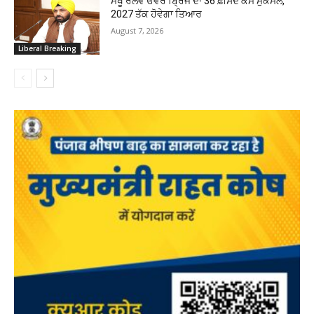
ਮਖੂ ਰੇਲਵੇ ਓਵਰ ਬ੍ਰਿਜ ਦਾ 36 ਫ਼ੀਸਦ ਕੰਮ ਮੁਕੰਮਲ,
2027 ਤੱਕ ਹੋਵੇਗਾ ਤਿਆਰ
August 7, 2026
Liberal Breaking