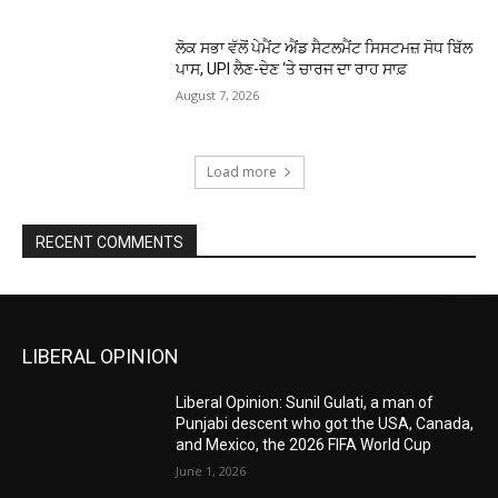
ਲੋਕ ਸਭਾ ਵੱਲੋਂ ਪੇਮੈਂਟ ਐਂਡ ਸੈਟਲਮੈਂਟ ਸਿਸਟਮਜ਼ ਸੋਧ ਬਿੱਲ
ਪਾਸ, UPI ਲੈਣ-ਦੇਣ ‘ਤੇ ਚਾਰਜ ਦਾ ਰਾਹ ਸਾਫ਼
August 7, 2026
Load more
RECENT COMMENTS
LIBERAL OPINION
Liberal Opinion: Sunil Gulati, a man of
Punjabi descent who got the USA, Canada,
and Mexico, the 2026 FIFA World Cup
June 1, 2026