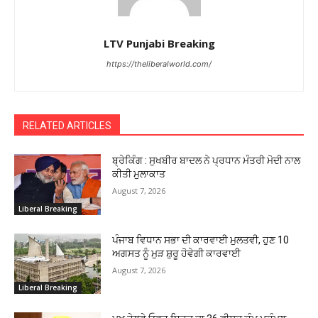
LTV Punjabi Breaking
https://theliberalworld.com/
RELATED ARTICLES
ਬ੍ਰੇਕਿੰਗ : ਸੁਖਬੀਰ ਬਾਦਲ ਨੇ ਪ੍ਰਧਾਨ ਮੰਤਰੀ ਮੋਦੀ ਨਾਲ
ਕੀਤੀ ਮੁਲਾਕਾਤ
August 7, 2026
Liberal Breaking
ਪੰਜਾਬ ਵਿਧਾਨ ਸਭਾ ਦੀ ਕਾਰਵਾਈ ਮੁਲਤਵੀ, ਹੁਣ 10
ਅਗਸਤ ਨੂੰ ਮੁੜ ਸ਼ੁਰੂ ਹੋਵੇਗੀ ਕਾਰਵਾਈ
August 7, 2026
Liberal Breaking