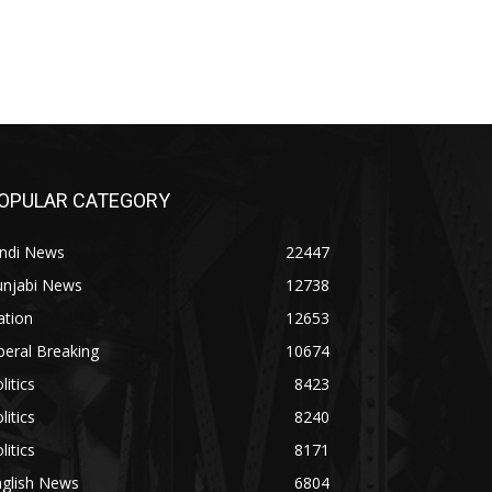
OPULAR CATEGORY
indi News
22447
unjabi News
12738
ation
12653
beral Breaking
10674
litics
8423
litics
8240
litics
8171
nglish News
6804