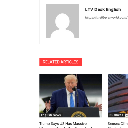
LTV Desk English
https://theliberalworld.com/
RELATED ARTICLES
English News
Business
Trump Says US Has Massive
Sensex Clim