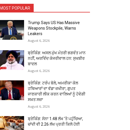
MOST POPULAR
Trump Says US Has Massive
Weapons Stockpile, Warns
Leakers
August 6, 2026
ਬ੍ਰੇਕਿੰਗ: ਅਸਲ ਮੁੱਖ ਮੰਤਰੀ ਭਗਵੰਤ ਮਾਨ
ਨਹੀਂ, ਅਰਵਿੰਦ ਕੇਜਰੀਵਾਲ ਹਨ: ਸੁਖਬੀਰ
ਬਾਦਲ
August 6, 2026
ਬ੍ਰੇਕਿੰਗ: ਟਰੰਪ ਬੋਲੇ, ਅਮਰੀਕਾ ਕੋਲ
ਹਥਿਆਰਾਂ ਦਾ ਵੱਡਾ ਜ਼ਖੀਰਾ, ਗੁਪਤ
ਜਾਣਕਾਰੀ ਲੀਕ ਕਰਨ ਵਾਲਿਆਂ ਨੂੰ ਹੋਵੇਗੀ
ਸਖ਼ਤ ਸਜ਼ਾ
August 6, 2026
ਬ੍ਰੇਕਿੰਗ: ਸੋਨਾ ₹1.48 ਲੱਖ ‘ਤੇ ਪਹੁੰਚਿਆ,
ਚਾਂਦੀ ਵੀ ₹2.26 ਲੱਖ ਪ੍ਰਤੀ ਕਿਲੋ ਹੋਈ