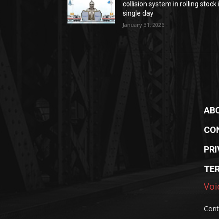
collision system in rolling stock 
single day
January 31, 2026
AB
CO
PRI
TE
Voi
Cont