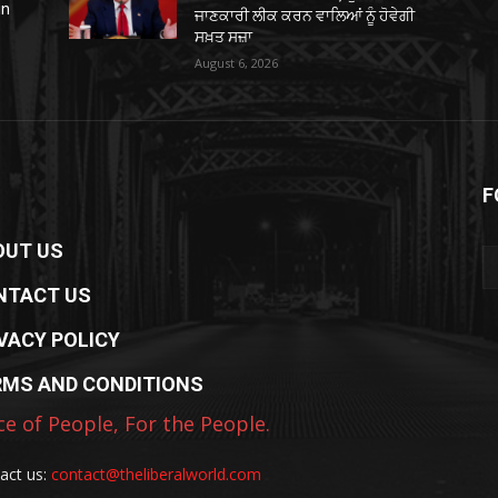
in
ਜਾਣਕਾਰੀ ਲੀਕ ਕਰਨ ਵਾਲਿਆਂ ਨੂੰ ਹੋਵੇਗੀ
ਸਖ਼ਤ ਸਜ਼ਾ
August 6, 2026
F
OUT US
NTACT US
VACY POLICY
RMS AND CONDITIONS
ce of People, For the People.
act us:
contact@theliberalworld.com