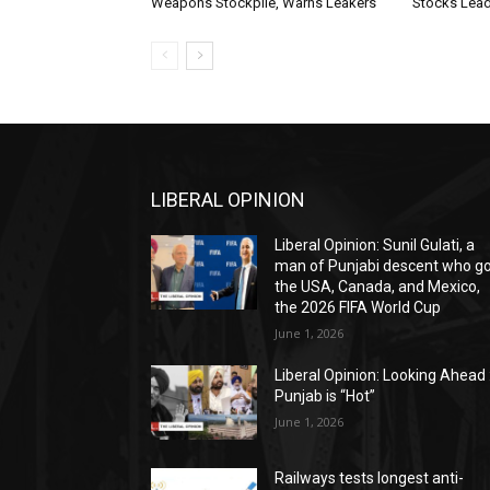
Weapons Stockpile, Warns Leakers
Stocks Lead
LIBERAL OPINION
Liberal Opinion: Sunil Gulati, a
man of Punjabi descent who g
the USA, Canada, and Mexico,
the 2026 FIFA World Cup
June 1, 2026
Liberal Opinion: Looking Ahead 
Punjab is “Hot”
June 1, 2026
Railways tests longest anti-