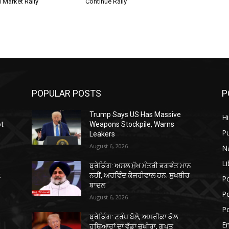
 Market Rally
Continue Rally
POPULAR POSTS
P
Trump Says US Has Massive
H
ot
Weapons Stockpile, Warns
P
Leakers
August 6, 2026
N
Li
ਬ੍ਰੇਕਿੰਗ: ਅਸਲ ਮੁੱਖ ਮੰਤਰੀ ਭਗਵੰਤ ਮਾਨ
:
ਨਹੀਂ, ਅਰਵਿੰਦ ਕੇਜਰੀਵਾਲ ਹਨ: ਸੁਖਬੀਰ
Po
ਬਾਦਲ
Po
August 6, 2026
Po
ਬ੍ਰੇਕਿੰਗ: ਟਰੰਪ ਬੋਲੇ, ਅਮਰੀਕਾ ਕੋਲ
E
ਹਥਿਆਰਾਂ ਦਾ ਵੱਡਾ ਜ਼ਖੀਰਾ, ਗੁਪਤ