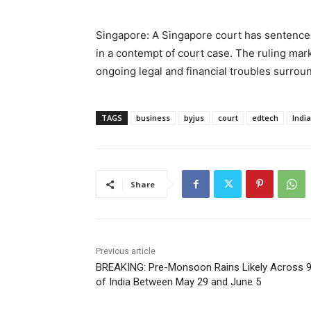
Singapore: A Singapore court has sentenced
in a contempt of court case. The ruling mar
ongoing legal and financial troubles surrou
TAGS
business
byjus
court
edtech
India
Share
Previous article
BREAKING: Pre-Monsoon Rains Likely Across 
of India Between May 29 and June 5