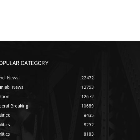
OPULAR CATEGORY
indi News
22472
unjabi News
12753
ation
12672
beral Breaking
10689
litics
8435
litics
8252
litics
8183