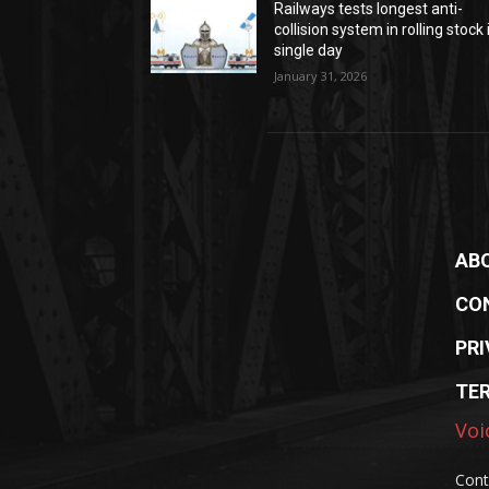
Railways tests longest anti-
collision system in rolling stock 
single day
January 31, 2026
AB
CO
PRI
TE
Voi
Cont