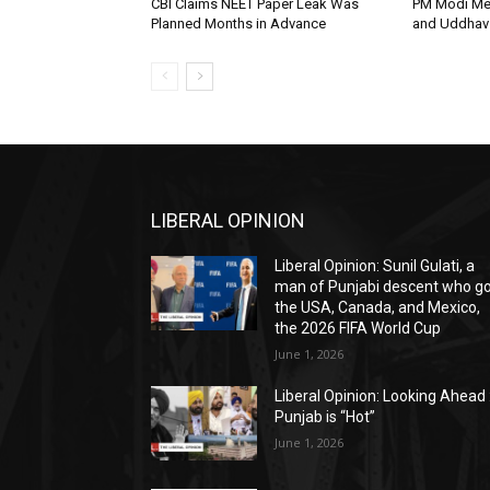
CBI Claims NEET Paper Leak Was
PM Modi Me
Planned Months in Advance
and Uddhav 
LIBERAL OPINION
Liberal Opinion: Sunil Gulati, a
man of Punjabi descent who g
the USA, Canada, and Mexico,
the 2026 FIFA World Cup
June 1, 2026
Liberal Opinion: Looking Ahead 
Punjab is “Hot”
June 1, 2026