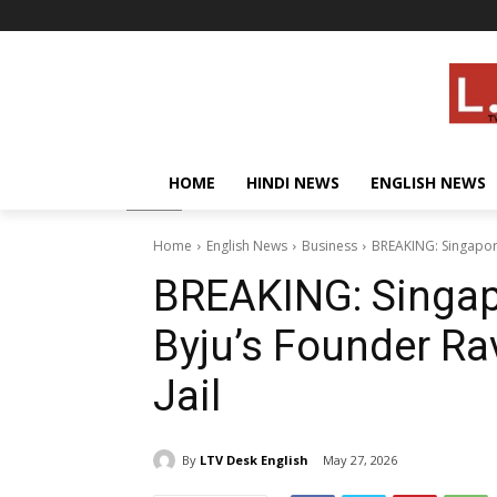
HOME
HINDI NEWS
ENGLISH NEWS
Home
English News
Business
BREAKING: Singapore
BREAKING: Singap
Byju’s Founder Ra
Jail
By
LTV Desk English
May 27, 2026