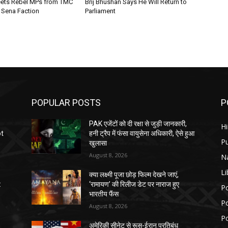
ets Rebel MPs from TMC
Brij Bhushan Says He Will Return to
Sena Faction
Parliament
POPULAR POSTS
P
PAK एजेंटों को दी रक्षा से जुड़ी जानकारी,
H
ot
हनी ट्रैप में फंसा वायुसेना अधिकारी, ऐसे हुआ
P
खुलासा
August 8, 2026
N
Li
क्या लक्ष्मी पूजा छोड़ फिल्म देखने जाएं,
:
‘रामायण’ की रिलीज डेट पर नाराज हुए
Po
भारतीय फैंस
Po
August 8, 2026
Po
अमेरिकी सीनेट से रूस-ईरान प्रतिबंध