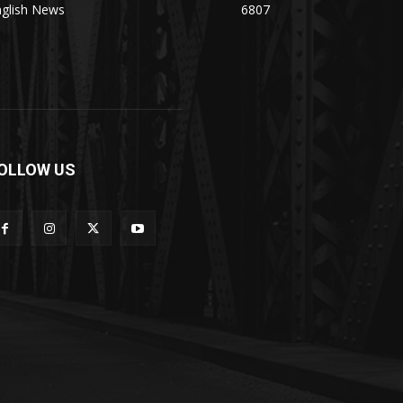
nglish News
6807
OLLOW US