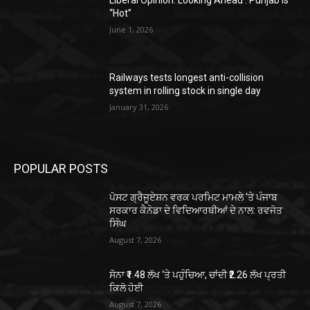
Liberal Opinion: Looking Ahead : Punjab is
“Hot”
June 1, 2026
Railways tests longest anti-collision
system in rolling stock in single day
January 31, 2026
POPULAR POSTS
ਪੋਸਟ ਗ੍ਰੈਜੂਏਸ਼ਨ ਵਰਕ ਪਰਮਿਟ ਮਾਮਲੇ ‘ਤੇ ਪੰਜਾਬ
ਸਰਕਾਰ ਕੈਨੇਡਾ ਦੇ ਵਿਦਿਆਰਥੀਆਂ ਦੇ ਨਾਲ: ਰਵਜੋਤ
ਸਿੰਘ
August 7, 2026
ਸੋਨਾ ₹1.48 ਲੱਖ ‘ਤੇ ਪਹੁੰਚਿਆ, ਚਾਂਦੀ ₹2.26 ਲੱਖ ਪ੍ਰਤੀ
ਕਿਲੋ ਹੋਈ
August 7, 2026