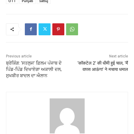
OTT
Punjab
satluj
Previous article
Next article
ਬ੍ਰੇਕਿੰਗ: ‘ਸਤਲੁਜ’ ਫ਼ਿਲਮ ਪੰਜਾਬ ਦੇ
‘कॉकटेल 2’ की धीमी हुई चाल, ‘मैं
ਪਿੰਡ-ਪਿੰਡ ਦਿਖਾਏਗਾ ਅਕਾਲੀ ਦਲ,
वापस आऊंगा’ ने मचाया धमाल
ਸੁਖਬੀਰ ਬਾਦਲ ਦਾ ਐਲਾਨ