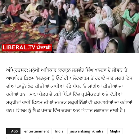
ਅੰਮ੍ਰਿਤਸਰ: ਮਨੁੱਖੀ ਅਧਿਕਾਰ ਕਾਰਕੁਨ ਜਸਵੰਤ ਸਿੰਘ ਖਾਲੜਾ ਦੇ ਜੀਵਨ ‘ਤੇ
ਆਧਾਰਿਤ ਫ਼ਿਲਮ ‘ਸਤਲੁਜ’ ਨੂੰ ਓਟੀਟੀ ਪਲੇਟਫਾਰਮ ਤੋਂ ਹਟਾਏ ਜਾਣ ਮਗਰੋਂ ਇਸ
ਦੀਆਂ ਡਾਊਨਲੋਡ ਕੀਤੀਆਂ ਕਾਪੀਆਂ ਵੱਡੇ ਪੱਧਰ ‘ਤੇ ਸਾਂਝੀਆਂ ਕੀਤੀਆਂ ਜਾ
ਰਹੀਆਂ ਹਨ। ਮਾਝਾ ਖੇਤਰ ਦੇ ਕਈ ਪਿੰਡਾਂ ਵਿੱਚ ਪ੍ਰੋਜੈਕਟਰਾਂ ਅਤੇ ਵੱਡੀਆਂ
ਸਕ੍ਰੀਨਾਂ ਰਾਹੀਂ ਫ਼ਿਲਮ ਦੀਆਂ ਜਨਤਕ ਸਕ੍ਰੀਨਿੰਗਾਂ ਵੀ ਕਰਵਾਈਆਂ ਜਾ ਰਹੀਆਂ
ਹਨ। ਫ਼ਿਲਮ ਨੂੰ ਲੈ ਕੇ ਪੰਜਾਬ ਵਿੱਚ ਚਰਚਾ ਅਤੇ ਵਿਵਾਦ ਲਗਾਤਾਰ ਜਾਰੀ ਹੈ।
TAGS
entertainment
India
jaswantsinghkhalra
Majha