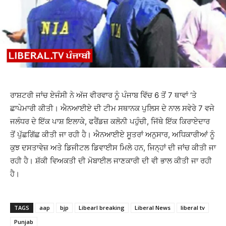
ਰਾਸ਼ਟਰੀ ਜਾਂਚ ਏਜੰਸੀ ਨੇ ਅੱਜ ਵੀਰਵਾਰ ਨੂੰ ਪੰਜਾਬ ਵਿੱਚ 6 ਤੋਂ 7 ਥਾਵਾਂ ‘ਤੇ
ਛਾਪੇਮਾਰੀ ਕੀਤੀ। ਐਨਆਈਏ ਦੀ ਟੀਮ ਸਥਾਨਕ ਪੁਲਿਸ ਦੇ ਨਾਲ ਸਵੇਰੇ 7 ਵਜੇ
ਜਲੰਧਰ ਦੇ ਇੱਕ ਪਾਸ਼ ਇਲਾਕੇ, ਫਰੈਂਡਜ਼ ਕਲੋਨੀ ਪਹੁੰਚੀ, ਜਿੱਥੇ ਇੱਕ ਕਿਰਾਏਦਾਰ
ਤੋਂ ਪੁੱਛਗਿੱਛ ਕੀਤੀ ਜਾ ਰਹੀ ਹੈ। ਐਨਆਈਏ ਸੂਤਰਾਂ ਅਨੁਸਾਰ, ਅਧਿਕਾਰੀਆਂ ਨੂੰ
ਕੁਝ ਦਸਤਾਵੇਜ਼ ਅਤੇ ਡਿਜੀਟਲ ਡਿਵਾਈਸ ਮਿਲੇ ਹਨ, ਜਿਨ੍ਹਾਂ ਦੀ ਜਾਂਚ ਕੀਤੀ ਜਾ
ਰਹੀ ਹੈ। ਸ਼ੱਕੀ ਵਿਅਕਤੀ ਦੀ ਮੋਬਾਈਲ ਜਾਣਕਾਰੀ ਦੀ ਵੀ ਭਾਲ ਕੀਤੀ ਜਾ ਰਹੀ
ਹੈ।
TAGS
aap
bjp
Libearl breaking
Liberal News
liberal tv
Punjab