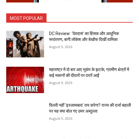
MOST POPULAR
DC Review: ‘देवदास’ का हिंसक और आधुनिक
रूपांतरण, बागी लोकेश और बेखौफ दिखीं वामिका
August 9, 2026
महाराष्ट्र में दो बार आए भूकंप के झटके, ग्रामीण क्षेत्रों में
कई मकानों की दीवारों पर दरारें आईं
August 9, 2026
दिल्ली नहीं ‘इस्लामाबाद’ तय करेगा? राज्य की दर्जा बहाली
पर यह क्या बोल गए उमर अब्दुल्ला
August 9, 2026