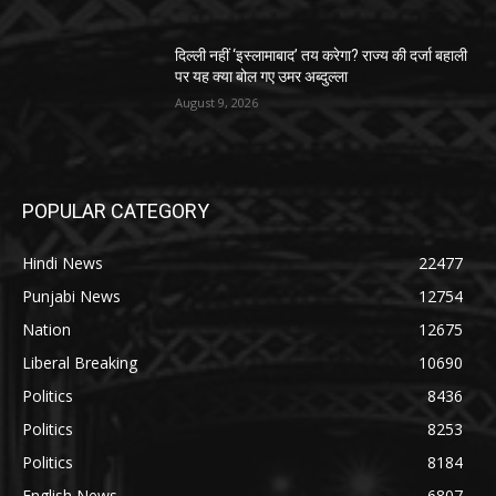
दिल्ली नहीं ‘इस्लामाबाद’ तय करेगा? राज्य की दर्जा बहाली
पर यह क्या बोल गए उमर अब्दुल्ला
August 9, 2026
POPULAR CATEGORY
Hindi News
22477
Punjabi News
12754
Nation
12675
Liberal Breaking
10690
Politics
8436
Politics
8253
Politics
8184
English News
6807