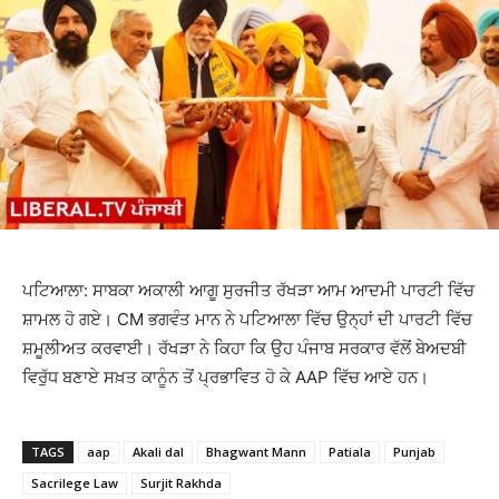
ਪਟਿਆਲਾ: ਸਾਬਕਾ ਅਕਾਲੀ ਆਗੂ ਸੁਰਜੀਤ ਰੱਖੜਾ ਆਮ ਆਦਮੀ ਪਾਰਟੀ ਵਿੱਚ
ਸ਼ਾਮਲ ਹੋ ਗਏ। CM ਭਗਵੰਤ ਮਾਨ ਨੇ ਪਟਿਆਲਾ ਵਿੱਚ ਉਨ੍ਹਾਂ ਦੀ ਪਾਰਟੀ ਵਿੱਚ
ਸ਼ਮੂਲੀਅਤ ਕਰਵਾਈ। ਰੱਖੜਾ ਨੇ ਕਿਹਾ ਕਿ ਉਹ ਪੰਜਾਬ ਸਰਕਾਰ ਵੱਲੋਂ ਬੇਅਦਬੀ
ਵਿਰੁੱਧ ਬਣਾਏ ਸਖ਼ਤ ਕਾਨੂੰਨ ਤੋਂ ਪ੍ਰਭਾਵਿਤ ਹੋ ਕੇ AAP ਵਿੱਚ ਆਏ ਹਨ।
TAGS
aap
Akali dal
Bhagwant Mann
Patiala
Punjab
Sacrilege Law
Surjit Rakhda