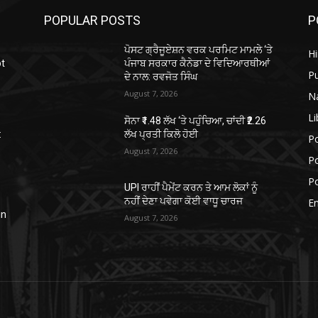
POPULAR POSTS
P
ਪੋਸਟ ਗ੍ਰੈਜੂਏਸ਼ਨ ਵਰਕ ਪਰਮਿਟ ਮਾਮਲੇ ‘ਤੇ
H
ot
ਪੰਜਾਬ ਸਰਕਾਰ ਕੈਨੇਡਾ ਦੇ ਵਿਦਿਆਰਥੀਆਂ
P
ਦੇ ਨਾਲ: ਰਵਜੋਤ ਸਿੰਘ
August 7, 2026
N
Li
ਸੋਨਾ ₹1.48 ਲੱਖ ‘ਤੇ ਪਹੁੰਚਿਆ, ਚਾਂਦੀ ₹2.26
:
ਲੱਖ ਪ੍ਰਤੀ ਕਿਲੋ ਹੋਈ
Po
August 7, 2026
Po
Po
UPI ਰਾਹੀਂ ਪੈਮੇਂਟ ਕਰਨ ਤੇ ਆਮ ਲੋਕਾਂ ਨੂੰ
ਨਹੀਂ ਦੇਣਾ ਪਵੇਗਾ ਕੋਈ ਵਾਧੂ ਚਾਰਜ
E
in
August 7, 2026