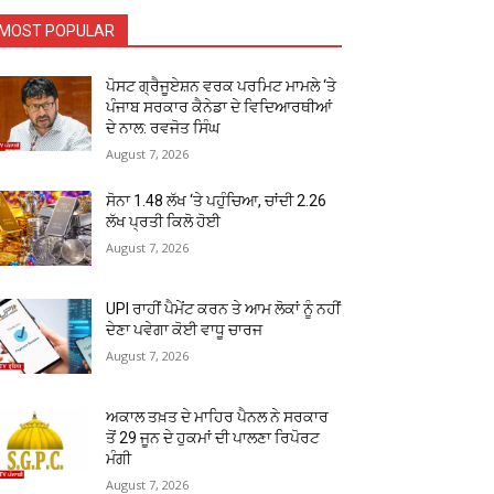
MOST POPULAR
ਪੋਸਟ ਗ੍ਰੈਜੂਏਸ਼ਨ ਵਰਕ ਪਰਮਿਟ ਮਾਮਲੇ ‘ਤੇ
ਪੰਜਾਬ ਸਰਕਾਰ ਕੈਨੇਡਾ ਦੇ ਵਿਦਿਆਰਥੀਆਂ
ਦੇ ਨਾਲ: ਰਵਜੋਤ ਸਿੰਘ
August 7, 2026
ਸੋਨਾ ₹1.48 ਲੱਖ ‘ਤੇ ਪਹੁੰਚਿਆ, ਚਾਂਦੀ ₹2.26
ਲੱਖ ਪ੍ਰਤੀ ਕਿਲੋ ਹੋਈ
August 7, 2026
UPI ਰਾਹੀਂ ਪੈਮੇਂਟ ਕਰਨ ਤੇ ਆਮ ਲੋਕਾਂ ਨੂੰ ਨਹੀਂ
ਦੇਣਾ ਪਵੇਗਾ ਕੋਈ ਵਾਧੂ ਚਾਰਜ
August 7, 2026
ਅਕਾਲ ਤਖ਼ਤ ਦੇ ਮਾਹਿਰ ਪੈਨਲ ਨੇ ਸਰਕਾਰ
ਤੋਂ 29 ਜੂਨ ਦੇ ਹੁਕਮਾਂ ਦੀ ਪਾਲਣਾ ਰਿਪੋਰਟ
ਮੰਗੀ
August 7, 2026