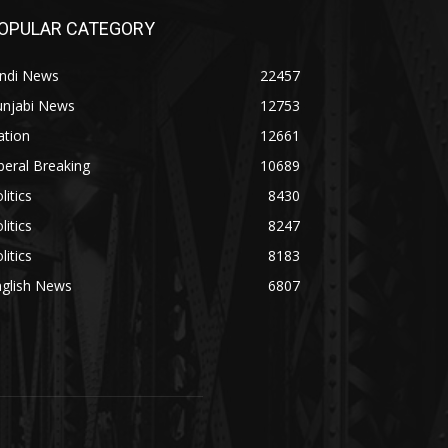
OPULAR CATEGORY
indi News
22457
unjabi News
12753
ation
12661
beral Breaking
10689
litics
8430
litics
8247
litics
8183
nglish News
6807