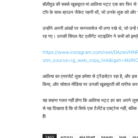
बॉलीवुड की सबसे खूबसूरत मां आलिया भट्ट एक बार फिर से स
टॉप के साथ ब्राउन जैकेट पहनी थी, जो उनके लुक को और 
उन्होंने अपनी आंखों पर सनग्लासेज भी लगा रखे थे, जो उन्ह
रह गए। उनकी सिंपल येट एलीगेंट स्टाइलिंग ने सभी को इम्प
https://www.instagram.com/reel/DAzwVHNP
utm_source=ig_web_copy_link&igsh=MzR
आलिया का एयरपोर्ट लुक हमेशा से ट्रेंडसेटर रहा है, और इस बार
किया, और सोशल मीडिया पर उनकी खूबसूरती की तारीफ करत
यह कहना गलत नहीं होगा कि आलिया भट्ट हर बार अपने लुक्
से यह दिखाता है कि वो सिर्फ एक टैलेंटेड एक्ट्रेस नहीं,
हैं!
TAGS
actress
alia bhatt
beauty
look
vir