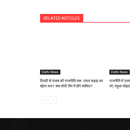
RELATED ARTICLES
Delhi News
Delhi News
दिल्ली से पंजाब की राजनीति तक: राघव चड्ढा का
राजनीति में उतर
बढ़ेगा कद? क्या मोदी टीम में होंगे शामिल?
परे, महुआ मोइत्र