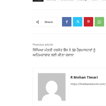
Share
Previous article
ਸਿੱਖਿਆ ਮੰਤਰੀ ਹਰਜੋਤ ਬੈਂਸ ਨੇ 50 ਹੈਡਮਾਸਟਰਾਂ ਨੂੰ
ਅਹਿਮਦਾਬਾਦ ਲਈ ਕੀਤਾ ਰਵਾਨਾ
R Mohan Tiwari
https://theliberalworld.com/