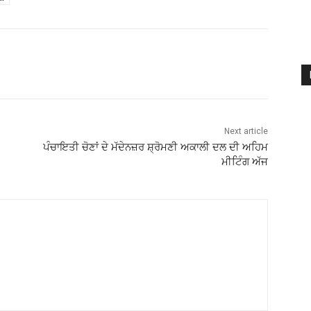
Next article
ਪੰਚਾਇਤੀ ਚੋਣਾਂ ਦੇ ਮੱਦੇਨਜ਼ਰ ਸ਼੍ਰੋਮਣੀ ਅਕਾਲੀ ਦਲ ਦੀ ਅਹਿਮ
ਮੀਟਿੰਗ ਅੱਜ