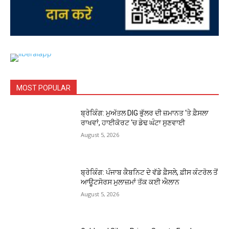
MOST POPULAR
ਬ੍ਰੇਕਿੰਗ: ਮੁਅੱਤਲ DIG ਭੁੱਲਰ ਦੀ ਜ਼ਮਾਨਤ ‘ਤੇ ਫ਼ੈਸਲਾ
ਰਾਖਵਾਂ, ਹਾਈਕੋਰਟ ‘ਚ ਡੇਢ ਘੰਟਾ ਸੁਣਵਾਈ
August 5, 2026
ਬ੍ਰੇਕਿੰਗ: ਪੰਜਾਬ ਕੈਬਨਿਟ ਦੇ ਵੱਡੇ ਫ਼ੈਸਲੇ, ਫ਼ੀਸ ਕੰਟਰੋਲ ਤੋਂ
ਆਊਟਸੋਰਸ ਮੁਲਾਜ਼ਮਾਂ ਤੱਕ ਕਈ ਐਲਾਨ
August 5, 2026