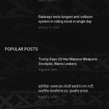
June 1, 2026
Railways tests longest anti-collision
system in rolling stock in single day
January 31, 2026
POPULAR POSTS
Trump Says US Has Massive Weapons
Stockpile, Warns Leakers
August 6, 2026
ਬ੍ਰੇਕਿੰਗ: ਅਸਲ ਮੁੱਖ ਮੰਤਰੀ ਭਗਵੰਤ ਮਾਨ ਨਹੀਂ,
ਅਰਵਿੰਦ ਕੇਜਰੀਵਾਲ ਹਨ: ਸੁਖਬੀਰ ਬਾਦਲ
August 6, 2026