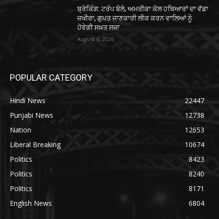
ਬ੍ਰੇਕਿੰਗ: ਟਰੰਪ ਬੋਲੇ, ਅਮਰੀਕਾ ਕੋਲ ਹਥਿਆਰਾਂ ਦਾ ਵੱਡਾ
ਜ਼ਖੀਰਾ, ਗੁਪਤ ਜਾਣਕਾਰੀ ਲੀਕ ਕਰਨ ਵਾਲਿਆਂ ਨੂੰ
ਹੋਵੇਗੀ ਸਖ਼ਤ ਸਜ਼ਾ
August 6, 2026
POPULAR CATEGORY
Hindi News
22447
Punjabi News
12738
Nation
12653
Liberal Breaking
10674
Politics
8423
Politics
8240
Politics
8171
English News
6804