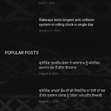
June 1, 2026
Railways tests longest anti-collision
system in rolling stock in single day
January 31, 2026
POPULAR POSTS
ਬ੍ਰੇਕਿੰਗ: ਸੁਪਰੀਮ ਕੋਰਟ ਨੇ ਆਸਾਰਾਮ ਨੂੰ ਅੰਤਰਿਮ
ਜ਼ਮਾਨਤ ਦੇਣ ਤੋਂ ਕੀਤਾ ਇਨਕਾਰ
August 6, 2026
ਬ੍ਰੇਕਿੰਗ: ਭਾਖੜਾ ਡੈਮ ਦੀ ਡੀ-ਸਿਲਟਿੰਗ ਨਾ ਹੋਈ ਤਾਂ ਸਭ
ਤੋਂ ਵੱਧ ਨੁਕਸਾਨ ਪੰਜਾਬ ਨੂੰ ਹੋਵੇਗਾ: ਮਨਪ੍ਰੀਤ ਇਆਲੀ
August 6, 2026