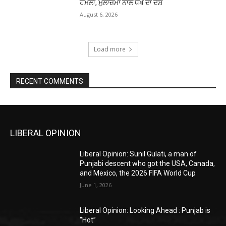
ਹਮਲਾ, ਮੁਲਾਜ਼ਮਾਂ ਨਾਲ ਧੋਖੇ ਦਾ ਦੋਸ਼
August 6, 2026
Load more
RECENT COMMENTS
LIBERAL OPINION
Liberal Opinion: Sunil Gulati, a man of
Punjabi descent who got the USA, Canada,
and Mexico, the 2026 FIFA World Cup
June 1, 2026
Liberal Opinion: Looking Ahead : Punjab is
“Hot”