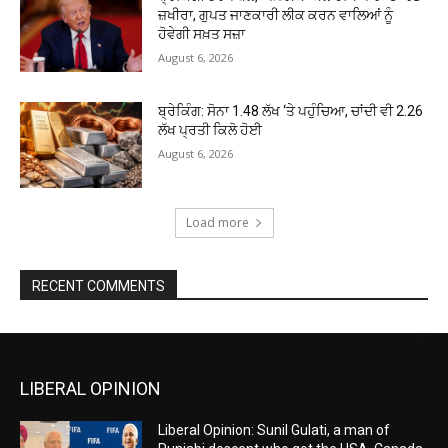
ਜ਼ਖੀਰਾ, ਗੁਪਤ ਜਾਣਕਾਰੀ ਲੀਕ ਕਰਨ ਵਾਲਿਆਂ ਨੂੰ
ਹੋਵੇਗੀ ਸਖ਼ਤ ਸਜ਼ਾ
August 6, 2026
ਬ੍ਰੇਕਿੰਗ: ਸੋਨਾ ₹1.48 ਲੱਖ ‘ਤੇ ਪਹੁੰਚਿਆ, ਚਾਂਦੀ ਵੀ ₹2.26
ਲੱਖ ਪ੍ਰਤੀ ਕਿਲੋ ਹੋਈ
August 6, 2026
Load more
RECENT COMMENTS
LIBERAL OPINION
Liberal Opinion: Sunil Gulati, a man of