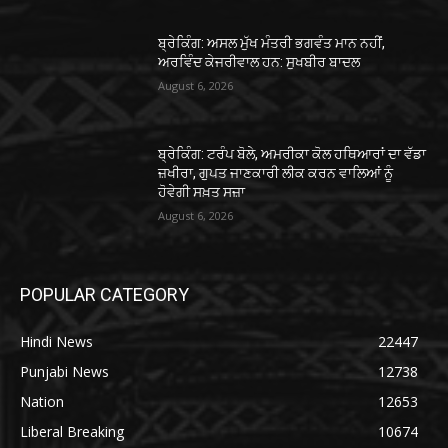
ਬ੍ਰੇਕਿੰਗ: ਅਸਲ ਮੁੱਖ ਮੰਤਰੀ ਭਗਵੰਤ ਮਾਨ ਨਹੀਂ,
ਅਰਵਿੰਦ ਕੇਜਰੀਵਾਲ ਹਨ: ਸੁਖਬੀਰ ਬਾਦਲ
August 6, 2026
ਬ੍ਰੇਕਿੰਗ: ਟਰੰਪ ਬੋਲੇ, ਅਮਰੀਕਾ ਕੋਲ ਹਥਿਆਰਾਂ ਦਾ ਵੱਡਾ
ਜ਼ਖੀਰਾ, ਗੁਪਤ ਜਾਣਕਾਰੀ ਲੀਕ ਕਰਨ ਵਾਲਿਆਂ ਨੂੰ
ਹੋਵੇਗੀ ਸਖ਼ਤ ਸਜ਼ਾ
August 6, 2026
POPULAR CATEGORY
Hindi News
22447
Punjabi News
12738
Nation
12653
Liberal Breaking
10674