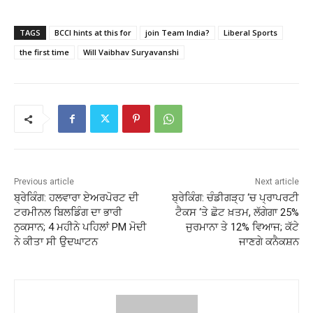
TAGS
BCCI hints at this for
join Team India?
Liberal Sports
the first time
Will Vaibhav Suryavanshi
Previous article
Next article
ਬ੍ਰੇਕਿੰਗ: ਹਲਵਾਰਾ ਏਅਰਪੋਰਟ ਦੀ
ਬ੍ਰੇਕਿੰਗ: ਚੰਡੀਗੜ੍ਹ ‘ਚ ਪ੍ਰਾਪਰਟੀ
ਟਰਮੀਨਲ ਬਿਲਡਿੰਗ ਦਾ ਭਾਰੀ
ਟੈਕਸ ‘ਤੇ ਛੋਟ ਖ਼ਤਮ, ਲੱਗੇਗਾ 25%
ਨੁਕਸਾਨ; 4 ਮਹੀਨੇ ਪਹਿਲਾਂ PM ਮੋਦੀ
ਜੁਰਮਾਨਾ ਤੇ 12% ਵਿਆਜ; ਕੱਟੇ
ਨੇ ਕੀਤਾ ਸੀ ਉਦਘਾਟਨ
ਜਾਣਗੇ ਕਨੈਕਸ਼ਨ