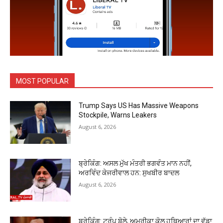
MOST POPULAR
Trump Says US Has Massive Weapons
Stockpile, Warns Leakers
August 6, 2026
ਬ੍ਰੇਕਿੰਗ: ਅਸਲ ਮੁੱਖ ਮੰਤਰੀ ਭਗਵੰਤ ਮਾਨ ਨਹੀਂ,
ਅਰਵਿੰਦ ਕੇਜਰੀਵਾਲ ਹਨ: ਸੁਖਬੀਰ ਬਾਦਲ
August 6, 2026
ਬ੍ਰੇਕਿੰਗ: ਟਰੰਪ ਬੋਲੇ, ਅਮਰੀਕਾ ਕੋਲ ਹਥਿਆਰਾਂ ਦਾ ਵੱਡਾ