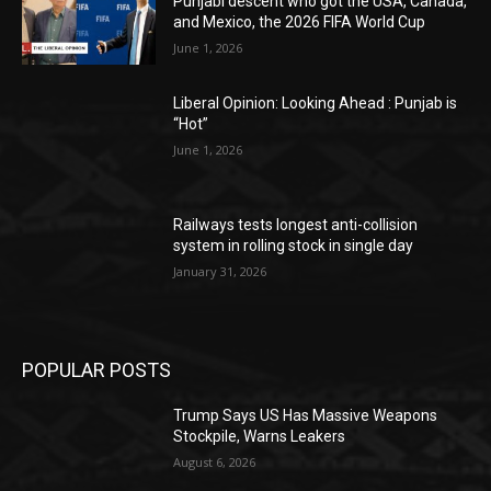
Punjabi descent who got the USA, Canada,
and Mexico, the 2026 FIFA World Cup
June 1, 2026
Liberal Opinion: Looking Ahead : Punjab is
“Hot”
June 1, 2026
Railways tests longest anti-collision
system in rolling stock in single day
January 31, 2026
POPULAR POSTS
Trump Says US Has Massive Weapons
Stockpile, Warns Leakers
August 6, 2026