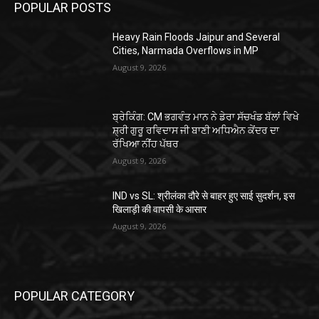
POPULAR POSTS
Heavy Rain Floods Jaipur and Several
Cities, Narmada Overflows in MP
August 9, 2026
ਬ੍ਰੇਕਿੰਗ: CM ਭਗਵੰਤ ਮਾਨ ਨੇ ਡੇਰਾ ਸੱਚਖੰਡ ਬੱਲਾਂ ਵਿਖੇ
ਸ਼੍ਰੀ ਗੁਰੂ ਰਵਿਦਾਸ ਜੀ ਬਾਣੀ ਅਧਿਐਨ ਕੇਂਦਰ ਦਾ
ਰੱਖਿਆ ਨੀਂਹ ਪੱਥਰ
August 9, 2026
IND vs SL: श्रीलंका दौरे से बाहर हुए साई सुदर्शन, इस
खिलाड़ी की वापसी के आसार
August 9, 2026
POPULAR CATEGORY