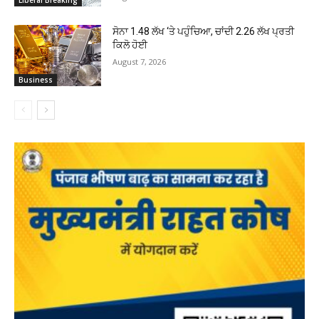
Liberal Breaking
ਸੋਨਾ ₹1.48 ਲੱਖ ‘ਤੇ ਪਹੁੰਚਿਆ, ਚਾਂਦੀ ₹2.26 ਲੱਖ ਪ੍ਰਤੀ
ਕਿਲੋ ਹੋਈ
August 7, 2026
Business