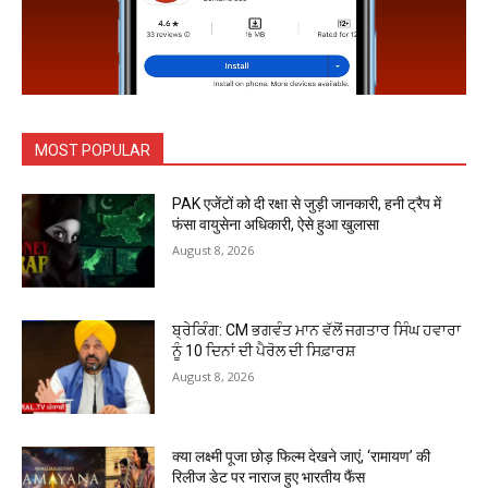
MOST POPULAR
PAK एजेंटों को दी रक्षा से जुड़ी जानकारी, हनी ट्रैप में
फंसा वायुसेना अधिकारी, ऐसे हुआ खुलासा
August 8, 2026
ਬ੍ਰੇਕਿੰਗ: CM ਭਗਵੰਤ ਮਾਨ ਵੱਲੋਂ ਜਗਤਾਰ ਸਿੰਘ ਹਵਾਰਾ
ਨੂੰ 10 ਦਿਨਾਂ ਦੀ ਪੈਰੋਲ ਦੀ ਸਿਫ਼ਾਰਸ਼
August 8, 2026
क्या लक्ष्मी पूजा छोड़ फिल्म देखने जाएं, ‘रामायण’ की
रिलीज डेट पर नाराज हुए भारतीय फैंस