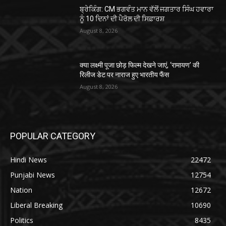
ਬ੍ਰੇਕਿੰਗ: CM ਭਗਵੰਤ ਮਾਨ ਵੱਲੋਂ ਜਗਤਾਰ ਸਿੰਘ ਹਵਾਰਾ
ਨੂੰ 10 ਦਿਨਾਂ ਦੀ ਪੈਰੋਲ ਦੀ ਸਿਫ਼ਾਰਸ਼
August 8, 2026
क्या लक्ष्मी पूजा छोड़ फिल्म देखने जाएं, ‘रामायण’ की
रिलीज डेट पर नाराज हुए भारतीय फैंस
August 8, 2026
POPULAR CATEGORY
Hindi News
22472
Punjabi News
12754
Nation
12672
Liberal Breaking
10690
Politics
8435