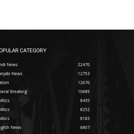
OPULAR CATEGORY
indi News
22470
unjabi News
12753
ation
12670
beral Breaking
10689
litics
8435
litics
8252
litics
8183
nglish News
6807