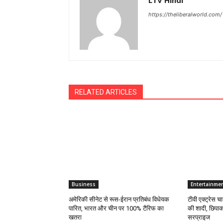
LTV Hindi
https://theliberalworld.com/
RELATED ARTICLES
Business
Entertainme
अमेरिकी सीनेट से रूस-ईरान प्रतिबंध विधेयक
टीवी एक्ट्रेस च
पारित, भारत और चीन पर 100% टैरिफ का
की शादी, छिपाक
खतरा
सरप्राइज