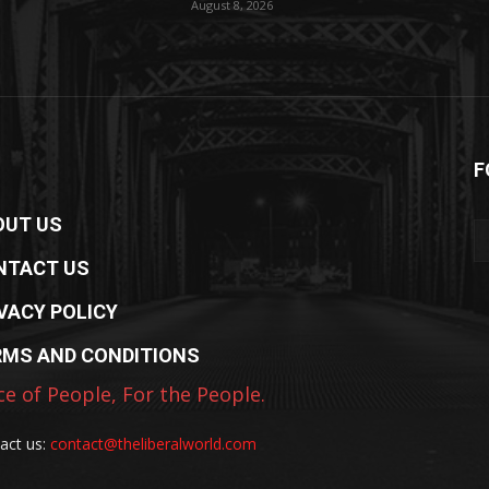
August 8, 2026
F
OUT US
NTACT US
VACY POLICY
RMS AND CONDITIONS
ce of People, For the People.
act us:
contact@theliberalworld.com