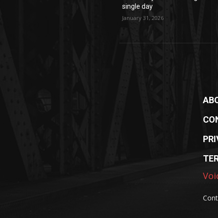
single day
January 31, 2026
AB
CO
PRI
TE
Voi
Cont