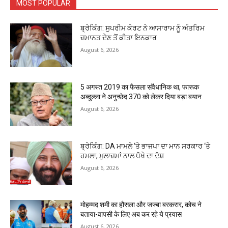
MOST POPULAR
ਬ੍ਰੇਕਿੰਗ: ਸੁਪਰੀਮ ਕੋਰਟ ਨੇ ਆਸਾਰਾਮ ਨੂੰ ਅੰਤਰਿਮ
ਜ਼ਮਾਨਤ ਦੇਣ ਤੋਂ ਕੀਤਾ ਇਨਕਾਰ
August 6, 2026
5 अगस्त 2019 का फैसला संवैधानिक था, फारूक
अब्दुल्ला ने अनुच्छेद 370 को लेकर दिया बड़ा बयान
August 6, 2026
ਬ੍ਰੇਕਿੰਗ: DA ਮਾਮਲੇ ‘ਤੇ ਭਾਜਪਾ ਦਾ ਮਾਨ ਸਰਕਾਰ ‘ਤੇ
ਹਮਲਾ, ਮੁਲਾਜ਼ਮਾਂ ਨਾਲ ਧੋਖੇ ਦਾ ਦੋਸ਼
August 6, 2026
मोहम्मद शमी का हौसला और जज्बा बरकरार, कोच ने
बताया-वापसी के लिए अब कर रहे ये प्रयास
August 6, 2026