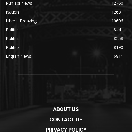
Punjabi News
12760
Nation
12681
Liberal Breaking
10696
Politics
8441
Politics
8258
Politics
8190
English News
6811
ABOUT US
CONTACT US
PRIVACY POLICY