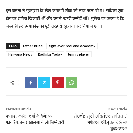
इस घटना ने गुरुग्राम के खेल जगत में शोक की लहर फैला दी है। राधिका एक
होनहार टेनिस खिलाड़ी थीं और उनसे काफी उम्मीदें थीं। पुलिस का कहना है कि
जल्द ही इस हत्याकांड का पूरी तरह से खुलासा कर दिया जाएगा।
TAGS
father killed
fight over reel and academy
Haryana News
Radhika Yadav
tennis player
Previous article
Next article
कनाडा: कपिल शर्मा के कैफे पर
ਸੱਚਖੰਡ ਸ੍ਰੀ ਹਰਿਮੰਦਰ ਸਾਹਿਬ ਤੋਂ
फायरिंग, बब्बर खालसा ने ली जिम्मेदारी
ਆਇਆ ਅੰਮ੍ਰਿਤ ਵੇਲੇ ਦਾ
ਹੁਕਮਨਾਮਾ